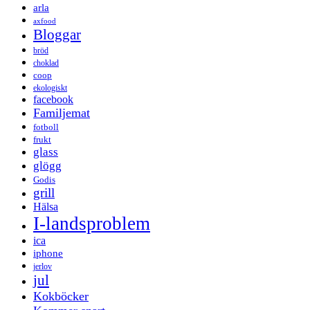
arla
axfood
Bloggar
bröd
choklad
coop
ekologiskt
facebook
Familjemat
fotboll
frukt
glass
glögg
Godis
grill
Hälsa
I-landsproblem
ica
iphone
jerlov
jul
Kokböcker