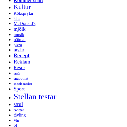
Kommer snart
Kultur
Köksprylar
kött
McDonald's
mjölk
musik
nätmat
pizza
prylar
Recept
Reklam
Resor
smör
snabbmat
sociala medier
Sport
Stellan testar
strul
twitter
tävling
Vin
öl