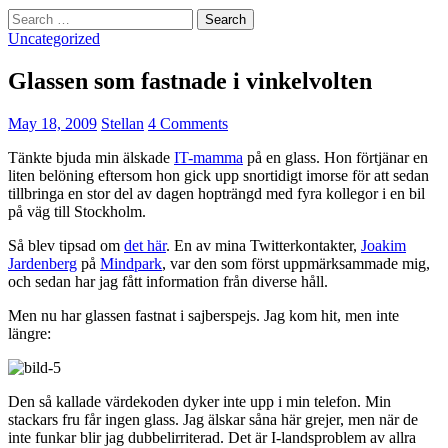
Search
for:
Uncategorized
Glassen som fastnade i vinkelvolten
May 18, 2009
Stellan
4 Comments
Tänkte bjuda min älskade
IT-mamma
på en glass. Hon förtjänar en
liten belöning eftersom hon gick upp snortidigt imorse för att sedan
tillbringa en stor del av dagen hopträngd med fyra kollegor i en bil
på väg till Stockholm.
Så blev tipsad om
det här
. En av mina Twitterkontakter,
Joakim
Jardenberg
på
Mindpark
, var den som först uppmärksammade mig,
och sedan har jag fått information från diverse håll.
Men nu har glassen fastnat i sajberspejs. Jag kom hit, men inte
längre:
Den så kallade värdekoden dyker inte upp i min telefon. Min
stackars fru får ingen glass. Jag älskar såna här grejer, men när de
inte funkar blir jag dubbelirriterad. Det är I-landsproblem av allra