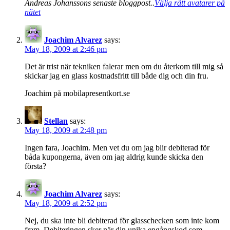
Andreas Johanssons senaste bloggpost..
Välja rätt avatarer på
nätet
Joachim Alvarez
says:
May 18, 2009 at 2:46 pm
Det är trist när tekniken falerar men om du återkom till mig så
skickar jag en glass kostnadsfritt till både dig och din fru.
Joachim på mobilapresentkort.se
Stellan
says:
May 18, 2009 at 2:48 pm
Ingen fara, Joachim. Men vet du om jag blir debiterad för
båda kupongerna, även om jag aldrig kunde skicka den
första?
Joachim Alvarez
says:
May 18, 2009 at 2:52 pm
Nej, du ska inte bli debiterad för glasschecken som inte kom
fram. Debiteringen sker när din unika engångskod som