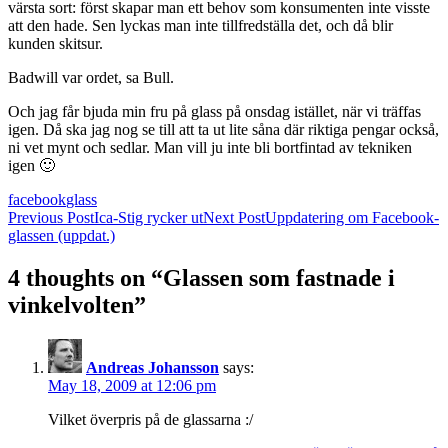
värsta sort: först skapar man ett behov som konsumenten inte visste
att den hade. Sen lyckas man inte tillfredställa det, och då blir
kunden skitsur.
Badwill var ordet, sa Bull.
Och jag får bjuda min fru på glass på onsdag istället, när vi träffas
igen. Då ska jag nog se till att ta ut lite såna där riktiga pengar också,
ni vet mynt och sedlar. Man vill ju inte bli bortfintad av tekniken
igen 🙂
facebook
glass
Post
Previous Post
Ica-Stig rycker ut
Next Post
Uppdatering om Facebook-
glassen (uppdat.)
navigation
4 thoughts on “Glassen som fastnade i
vinkelvolten”
Andreas Johansson
says:
May 18, 2009 at 12:06 pm
Vilket överpris på de glassarna :/