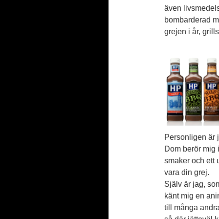
även livsmedelsf
bombarderad me
grejen i år, grill
Personligen är j
Dom berör mig in
smaker och ett u
vara din grej.
Själv är jag, so
känt mig en anin
till många andr