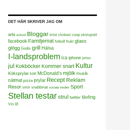
DET HÄR SKRIVER JAG OM
Bloggar
arla
coop
bröd
choklad
ekologiskt
axfood
Familjemat
facebook
glass
frukt
fotboll
grill
glögg
Hälsa
Godis
I-landsproblem
ica
iphone
jerlov
Kultur
jul
Kokböcker
Kommer snart
mjölk
Köksprylar
McDonald's
musik
kött
Recept
Reklam
prylar
nätmat
pizza
Sport
Resor
smör
snabbmat
sociala medier
Stellan testar
strul
tävling
twitter
öl
Vin