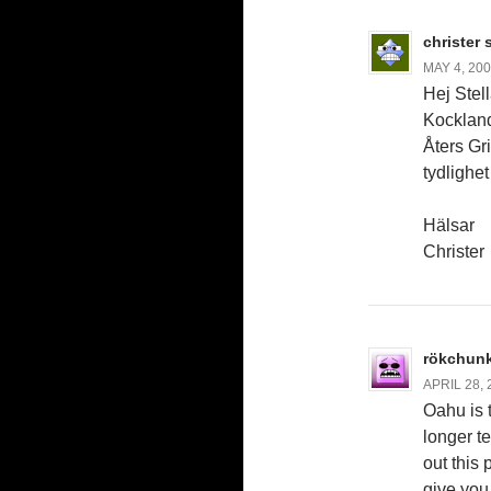
christer
MAY 4, 200
Hej Stel
Kockland
Åters Gr
tydlighet
Hälsar
Christer
rökchunk
APRIL 28, 
Oahu is 
longer te
out this 
give you