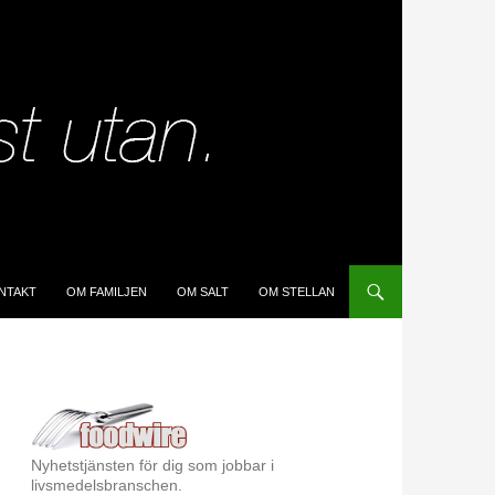
IP TO CONTENT
NTAKT
OM FAMILJEN
OM SALT
OM STELLAN
Nyhetstjänsten för dig som jobbar i
livsmedelsbranschen.