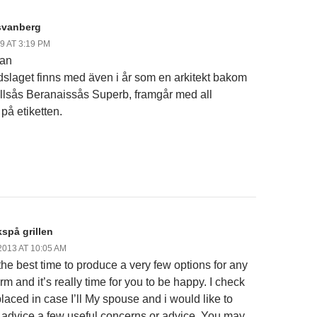
 svanberg
9 AT 3:19 PM
lan
slaget finns med även i år som en arkitekt bakom
illsås Beranaissås Superb, framgår med all
 på etiketten.
spå grillen
2013 AT 10:05 AM
the best time to produce a very few options for any
rm and it’s really time for you to be happy. I check
placed in case I’ll My spouse and i would like to
 advice a few useful concerns or advice. You may