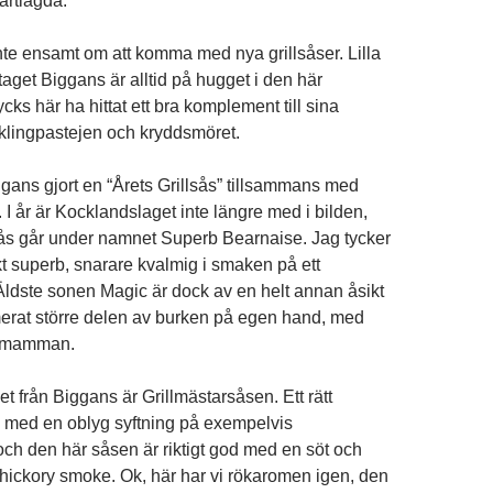
kartlagda.
nte ensamt om att komma med nya grillsåser. Lilla
aget Biggans är alltid på hugget i den här
ycks här ha hittat ett bra komplement till sina
klingpastejen och kryddsmöret.
ggans gjort en “Årets Grillsås” tillsammans med
I år är Kocklandslaget inte längre med i bilden,
sås går under namnet Superb Bearnaise. Jag tycker
kt superb, snarare kvalmig i smaken på ett
Äldste sonen Magic är dock av en helt annan åsikt
erat större delen av burken på egen hand, med
IT-mamman.
t från Biggans är Grillmästarsåsen. Ett rätt
 med en oblyg syftning på exempelvis
ch den här såsen är riktigt god med en söt och
ickory smoke. Ok, här har vi rökaromen igen, den