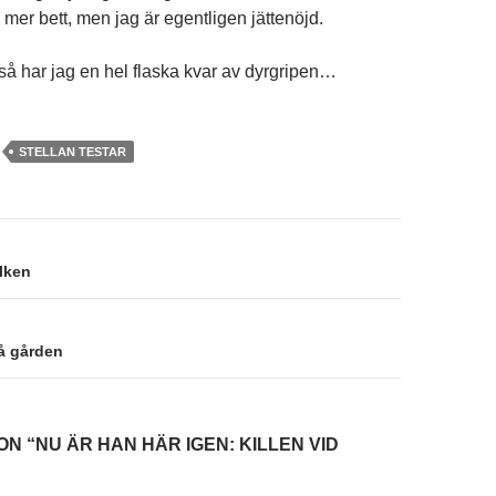
 mer bett, men jag är egentligen jättenöjd.
 så har jag en hel flaska kvar av dyrgripen…
STELLAN TESTAR
on
lken
på gården
N “NU ÄR HAN HÄR IGEN: KILLEN VID