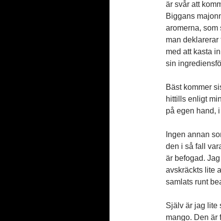
är svår att kom
Biggans majonnä
aromerna, som s
man deklarerar 
med att kasta i
sin ingrediensfö
Bäst kommer sis
hittills enligt
på egen hand, i s
Ingen annan so
den i så fall va
är befogad. Jag t
avskräckts lite
samlats runt be
Själv är jag li
mango. Den är f