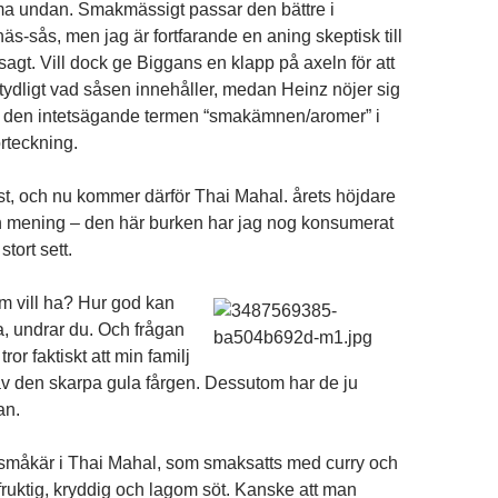
ma undan. Smakmässigt passar den bättre i
s-sås, men jag är fortfarande en aning skeptisk till
agt. Vill dock ge Biggans en klapp på axeln för att
tydligt vad såsen innehåller, medan Heinz nöjer sig
n den intetsägande termen “smakämnen/aromer” i
rteckning.
t, och nu kommer därför Thai Mahal. årets höjdare
 min mening – den här burken har jag nog konsumerat
tort sett.
m vill ha? Hur god kan
ra, undrar du. Och frågan
ror faktiskt att min familj
 av den skarpa gula fårgen. Dessutom har de ju
an.
te småkär i Thai Mahal, som smaksatts med curry och
ruktig, kryddig och lagom söt. Kanske att man