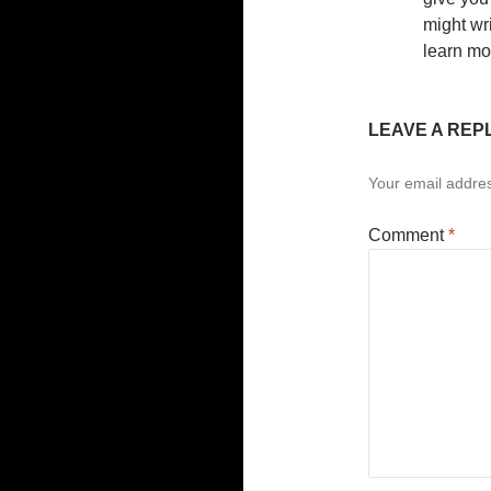
might wri
learn mo
LEAVE A REP
Your email addres
Comment
*