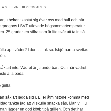
STELLAN
2 COMMENTS
 ju bekant kastat sig över oss med hull och hår.
rprognos i SVT utlovade högsommartemperatur
. 25 grader, en siffra som är lite svår att ta in så
älla aprilväder? I don’t think so. Isbjörnarna svettas
örr.
åklart inte. Vädret är ju underbart. Och när vädret
åste alla bada.
grilla.
llan såklart lägga sig i. Eller åtminstone komma med
idag tänkte jag att vi skulle snacka sås. Man vill ju
man lägger en god köttbit på grillen. Och det har