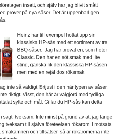
öretagen insett, och själv har jag blivit smått
d prover på nya såser. Det är uppenbarligen
sås.
Heinz har till exempel hottat upp sin
klassiska HP-sås med ett sortiment av tre
BBQ-såser. Jag har provat en, som heter
Classic. Den har en söt smak med lite
sting, ganska lik den klassiska HP-såsen
men med en rejäl dos röksmak.
ag inte så väldigt förtjust i den här typen av såser.
te riktigt. Visst, den här är välgjord med tydliga
ttalat syfte och mål. Gillar du HP-sås kan detta
m sagt, tveksam. Inte minst på grund av att jag länge
g tveksam till själva företeelsen rökarom. I motsats
a smakämnen och tillsatser, så är rökaromerna inte