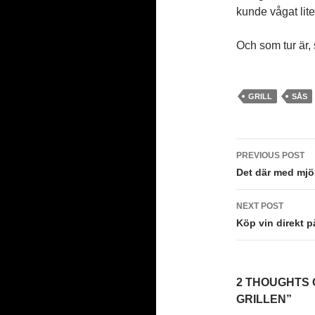
kunde vågat lite
Och som tur är,
GRILL
SÅS
Post
PREVIOUS POST
navigati
Det där med mjö
NEXT POST
Köp vin direkt 
2 THOUGHTS O
GRILLEN”