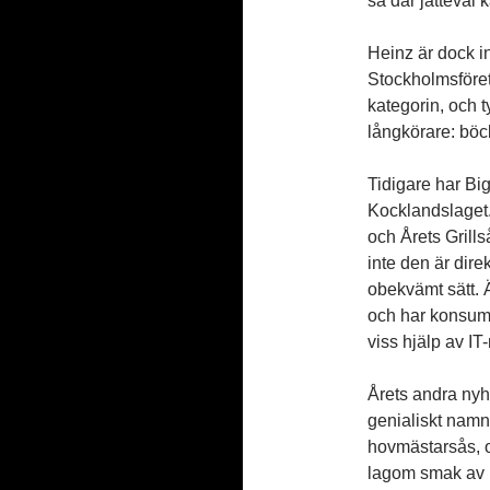
så där jätteväl 
Heinz är dock i
Stockholmsföret
kategorin, och t
långkörare: böc
Tidigare har Bi
Kocklandslaget. 
och Årets Grill
inte den är dire
obekvämt sätt. 
och har konsum
viss hjälp av 
Årets andra nyhe
genialiskt namn
hovmästarsås, o
lagom smak av h