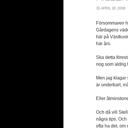
APRIL 30, 2009
Försommaren har
Gårdagens väde
här på Västkusten
här års.
Ska detta förest
nog som aldrig f
Men jag klagar s
är underbart, m
Eller åtminstone 
Och då vill Ste
några tips. Och 
ofta ha det, om 