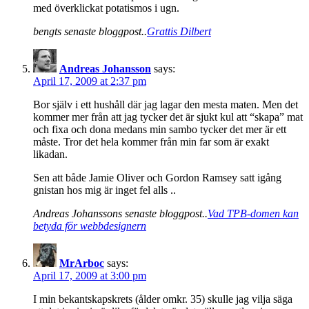
med överklickat potatismos i ugn.
bengts senaste bloggpost..
Grattis Dilbert
Andreas Johansson
says:
April 17, 2009 at 2:37 pm
Bor själv i ett hushåll där jag lagar den mesta maten. Men det
kommer mer från att jag tycker det är sjukt kul att “skapa” mat
och fixa och dona medans min sambo tycker det mer är ett
måste. Tror det hela kommer från min far som är exakt
likadan.
Sen att både Jamie Oliver och Gordon Ramsey satt igång
gnistan hos mig är inget fel alls ..
Andreas Johanssons senaste bloggpost..
Vad TPB-domen kan
betyda för webbdesignern
MrArboc
says:
April 17, 2009 at 3:00 pm
I min bekantskapskrets (ålder omkr. 35) skulle jag vilja säga