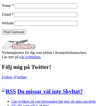
Name
*
Email
*
Website
Nyhetstjänsten för dig som jobbar i livsmedelsbranschen.
Läs mer på
vår webbplats.
Följ mig på Twitter!
Follow @stellan
Du missar väl inte Skyltat?
Lite nyfiken på vad personalen har mer att säga om detta
För dig som gillar att köa