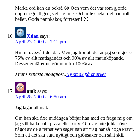
Märka ord kan du också 😛 Och vem det var som gjorde
uppror egentligen, vet jag inte. Och inte spelar det nån roll
heller. Goda pannkakor, förresten! 🙂
Xtian
says:
April 23, 2009 at 7:11 pm
Hmmm…svårt det där. Men jag tror att det är jag som gör ca
75% av allt matlagandet och 90% av allt matinköpande.
Desserter däremot gör min fru 100% av.
Xtians senaste bloggpost..
Ny smak på knarket
amk
says:
April 28, 2009 at 6:50 am
Jag lagar all mat.
Om han ska fixa middagen börjar han med att fråga mig om
jag vill ha kebab, pizza eller korv. Om jag inte jublar över
något av de alternativen säger han att “jag har så höga krav”.
Som att det ska vara nyttigt och grönsaker och sånt skit.