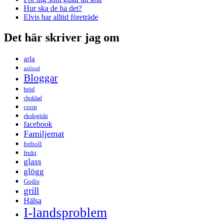
Hur ska de ha det?
Elvis har alltid företräde
Det här skriver jag om
arla
axfood
Bloggar
bröd
choklad
coop
ekologiskt
facebook
Familjemat
fotboll
frukt
glass
glögg
Godis
grill
Hälsa
I-landsproblem