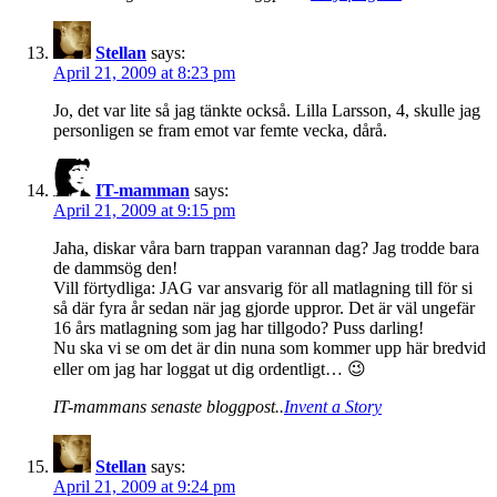
Stellan
says:
April 21, 2009 at 8:23 pm
Jo, det var lite så jag tänkte också. Lilla Larsson, 4, skulle jag
personligen se fram emot var femte vecka, dårå.
IT-mamman
says:
April 21, 2009 at 9:15 pm
Jaha, diskar våra barn trappan varannan dag? Jag trodde bara
de dammsög den!
Vill förtydliga: JAG var ansvarig för all matlagning till för si
så där fyra år sedan när jag gjorde uppror. Det är väl ungefär
16 års matlagning som jag har tillgodo? Puss darling!
Nu ska vi se om det är din nuna som kommer upp här bredvid
eller om jag har loggat ut dig ordentligt… 😉
IT-mammans senaste bloggpost..
Invent a Story
Stellan
says:
April 21, 2009 at 9:24 pm