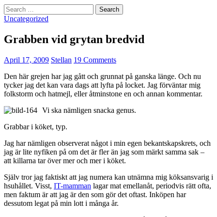
Search
for:
Uncategorized
Grabben vid grytan bredvid
April 17, 2009
Stellan
19 Comments
Den här grejen har jag gått och grunnat på ganska länge. Och nu
tycker jag det kan vara dags att lyfta på locket. Jag förväntar mig
folkstorm och hatmejl, eller åtminstone en och annan kommentar.
Vi ska nämligen snacka genus.
Grabbar i köket, typ.
Jag har nämligen observerat något i min egen bekantskapskrets, och
jag är lite nyfiken på om det är fler än jag som märkt samma sak –
att killarna tar över mer och mer i köket.
Själv tror jag faktiskt att jag numera kan utnämna mig köksansvarig i
hsuhållet. Visst,
IT-mamman
lagar mat emellanåt, periodvis rätt ofta,
men faktum är att jag är den som gör det oftast. Inköpen har
dessutom legat på min lott i många år.