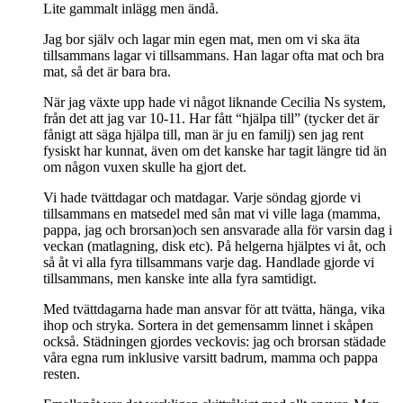
Lite gammalt inlägg men ändå.
Jag bor själv och lagar min egen mat, men om vi ska äta
tillsammans lagar vi tillsammans. Han lagar ofta mat och bra
mat, så det är bara bra.
När jag växte upp hade vi något liknande Cecilia Ns system,
från det att jag var 10-11. Har fått “hjälpa till” (tycker det är
fånigt att säga hjälpa till, man är ju en familj) sen jag rent
fysiskt har kunnat, även om det kanske har tagit längre tid än
om någon vuxen skulle ha gjort det.
Vi hade tvättdagar och matdagar. Varje söndag gjorde vi
tillsammans en matsedel med sån mat vi ville laga (mamma,
pappa, jag och brorsan)och sen ansvarade alla för varsin dag i
veckan (matlagning, disk etc). På helgerna hjälptes vi åt, och
så åt vi alla fyra tillsammans varje dag. Handlade gjorde vi
tillsammans, men kanske inte alla fyra samtidigt.
Med tvättdagarna hade man ansvar för att tvätta, hänga, vika
ihop och stryka. Sortera in det gemensamm linnet i skåpen
också. Städningen gjordes veckovis: jag och brorsan städade
våra egna rum inklusive varsitt badrum, mamma och pappa
resten.