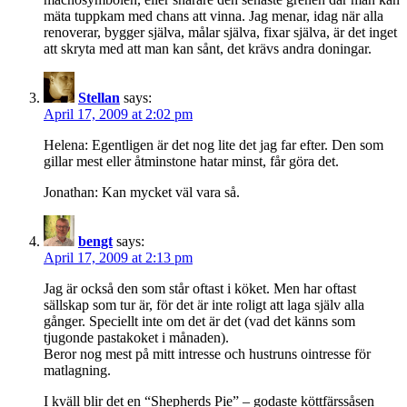
mäta tuppkam med chans att vinna. Jag menar, idag när alla
renoverar, bygger själva, målar själva, fixar själva, är det inget
att skryta med att man kan sånt, det krävs andra doningar.
Stellan
says:
April 17, 2009 at 2:02 pm
Helena: Egentligen är det nog lite det jag far efter. Den som
gillar mest eller åtminstone hatar minst, får göra det.
Jonathan: Kan mycket väl vara så.
bengt
says:
April 17, 2009 at 2:13 pm
Jag är också den som står oftast i köket. Men har oftast
sällskap som tur är, för det är inte roligt att laga själv alla
gånger. Speciellt inte om det är det (vad det känns som
tjugonde pastakoket i månaden).
Beror nog mest på mitt intresse och hustruns ointresse för
matlagning.
I kväll blir det en “Shepherds Pie” – godaste köttfärssåsen