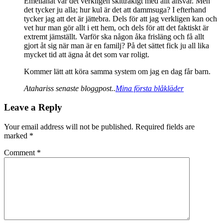
Emellanåt var det verkligen skittråkigt med allt ansvar. Men
det tycker ju alla; hur kul är det att dammsuga? I efterhand
tycker jag att det är jättebra. Dels för att jag verkligen kan och
vet hur man gör allt i ett hem, och dels för att det faktiskt är
extremt jämställt. Varför ska någon åka frisläng och få allt
gjort åt sig när man är en familj? På det sättet fick ju all lika
mycket tid att ägna åt det som var roligt.
Kommer lätt att köra samma system om jag en dag får barn.
Atahariss senaste bloggpost..
Mina första blåkläder
Leave a Reply
Your email address will not be published.
Required fields are
marked
*
Comment
*