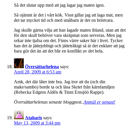
Så det slutar upp med att jag lagar jag maten igen.
Så ojämnt är det i vårt kök. Visst gillar jag att laga mat, men
det tar mycket tid och med småbarn är det en bristvara.
Jag skulle gärna vilja att han lagade maten ibland, utan att det
för den skull behöver vara skräpmat som serveras. Men jag
orkar inte tjafsa om det. Finns värre saker här i livet. Tycker
han det är jättejobbigt och jättetråkigt så är det enklare att jag
bara gör det än att det blir en konflikt av det hela.
Översättarhelena
says:
April 28, 2009 at 6:53 am
Amk, det där låter inte bra. Jag tror att du (och din
make/sambo) borde ta och läsa Skriet från kärnfamiljen
(Rebecka Edgren Aldén & Tinni Ernsjöö Rappe).
Översättarhelenas senaste bloggpost..
Anmäl er genast!
Ataharis
says:
May 13, 2009 at 3:44 pm