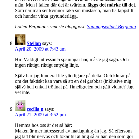
män. Men i fallen där det är tvärtom,
läggs det märke till det
.
Som när man ser kvinnor raka sin mustasch, män ha läppstift
och hundar virka grytunderlägg.
Lotten Bergmans senaste bloggpost..
Sanningsvittnet Bergman
Stellan
says:
April 20, 2009 at 7:43 am
Hm.Väldigt intressanta spaningar här, måste jag säga. Och
ingen riktigt, riktigt entydig linje.
Själv har jag funderat lite ytterligare på detta. Och klurar på
om det faktiskt kan vara så att en del grabbar (inklusive mig
själv) helt enkelt tröttnat på Timellgrejen och gått vidare? Jag
vet inte.
cecilia n
says:
April 21, 2009 at 3:52 pm
Hemma hos oss är det så här:
Maken är mer intresserad av matlagning än jag. Så eftersom
jag lätt blir nervös och tokar till allting så är han den som gör