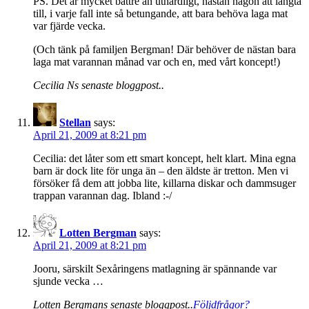
PS. Det är mycket bättre än uthärdligt, nästan någon att längta
till, i varje fall inte så betungande, att bara behöva laga mat
var fjärde vecka.
(Och tänk på familjen Bergman! Där behöver de nästan bara
laga mat varannan månad var och en, med vårt koncept!)
Cecilia Ns senaste bloggpost..
Stellan
says:
April 21, 2009 at 8:21 pm
Cecilia: det låter som ett smart koncept, helt klart. Mina egna
barn är dock lite för unga än – den äldste är tretton. Men vi
försöker få dem att jobba lite, killarna diskar och dammsuger
trappan varannan dag. Ibland :-/
Lotten Bergman
says:
April 21, 2009 at 8:21 pm
Jooru, särskilt Sexåringens matlagning är spännande var
sjunde vecka …
Lotten Bergmans senaste bloggpost..
Följdfrågor?