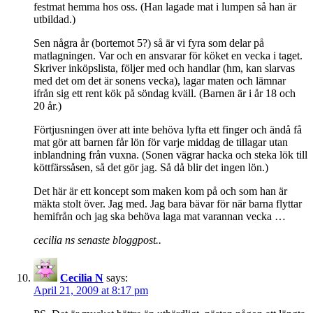
festmat hemma hos oss. (Han lagade mat i lumpen så han är
utbildad.)
Sen några år (bortemot 5?) så är vi fyra som delar på
matlagningen. Var och en ansvarar för köket en vecka i taget.
Skriver inköpslista, följer med och handlar (hm, kan slarvas
med det om det är sonens vecka), lagar maten och lämnar
ifrån sig ett rent kök på söndag kväll. (Barnen är i år 18 och
20 år.)
Förtjusningen över att inte behöva lyfta ett finger och ändå få
mat gör att barnen får lön för varje middag de tillagar utan
inblandning från vuxna. (Sonen vägrar hacka och steka lök till
köttfärssåsen, så det gör jag. Så då blir det ingen lön.)
Det här är ett koncept som maken kom på och som han är
mäkta stolt över. Jag med. Jag bara bävar för när barna flyttar
hemifrån och jag ska behöva laga mat varannan vecka …
cecilia ns senaste bloggpost..
Cecilia N
says:
April 21, 2009 at 8:17 pm