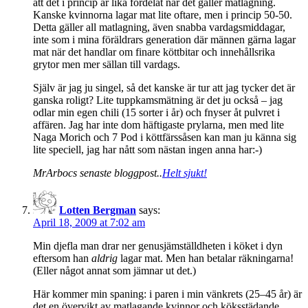
att det i princip är lika fördelat när det gäller matlagning.
Kanske kvinnorna lagar mat lite oftare, men i princip 50-50.
Detta gäller all matlagning, även snabba vardagsmiddagar,
inte som i mina föräldrars generation där männen gärna lagar
mat när det handlar om finare köttbitar och innehållsrika
grytor men mer sällan till vardags.
Själv är jag ju singel, så det kanske är tur att jag tycker det är
ganska roligt? Lite tuppkamsmätning är det ju också – jag
odlar min egen chili (15 sorter i år) och fnyser åt pulvret i
affären. Jag har inte dom häftigaste prylarna, men med lite
Naga Morich och 7 Pod i köttfärssåsen kan man ju känna sig
lite speciell, jag har nått som nästan ingen anna har:-)
MrArbocs senaste bloggpost..
Helt sjukt!
Lotten Bergman
says:
April 18, 2009 at 7:02 am
Min djefla man drar ner genusjämställdheten i köket i dyn
eftersom han
aldrig
lagar mat. Men han betalar räkningarna!
(Eller något annat som jämnar ut det.)
Här kommer min spaning: i paren i min vänkrets (25–45 år) är
det en övervikt av matlagande kvinnor och köksstädande