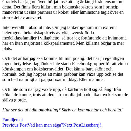
Gradvis har jag nu även börjat inse att jag är långt ifrån ensam om
detta. Det finns flera killar i min bekantskapskrets som i princip
manövrerat ut sina partners ur köket, eller åtminstone tagit över en
större del av ansvaret.
Inte överallt – absolut inte. Om jag tänker igenom min extremt
heterogena bekantskapskrets av vita, svenskfödda
medelklassfamiljer i villaghetto, så tror jag fortfarande att kvinnorna
har en liten majoritet i köksparlamentet. Men killarna börjar ta mer
plats.
Och det är här jag ska komma till min poäng: det har ju egentligen
ingen betydelse. Jag tänker inte starta Facebookgrupper för att vinna
könskampen om köksherraväldet! Det känns bara skönt och
normalt, och jag hoppas att mina grabbar kan växa upp och se det
som helt naturligt att pappa fixar middag. Eller mamma.
Och inte som när jag växte upp, då karlarna höll sig så långt från
köket de kunde, trots att deras fruar ofta jobbade lika mycket som de
själva gjorde.
Hur ser det ut i din omgivning? Skriv en kommentar och berätta!
Familjemat
Post
Previous Post
Vad kan man säga?
Next Post
Lissebarrj!