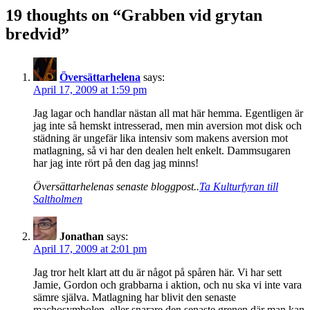
navigation
19 thoughts on “Grabben vid grytan
bredvid”
Översättarhelena
says:
April 17, 2009 at 1:59 pm
Jag lagar och handlar nästan all mat här hemma. Egentligen är
jag inte så hemskt intresserad, men min aversion mot disk och
städning är ungefär lika intensiv som makens aversion mot
matlagning, så vi har den dealen helt enkelt. Dammsugaren
har jag inte rört på den dag jag minns!
Översättarhelenas senaste bloggpost..
Ta Kulturfyran till
Saltholmen
Jonathan
says:
April 17, 2009 at 2:01 pm
Jag tror helt klart att du är något på spåren här. Vi har sett
Jamie, Gordon och grabbarna i aktion, och nu ska vi inte vara
sämre själva. Matlagning har blivit den senaste
machosymbolen, eller snarare den senaste grenen där man kan