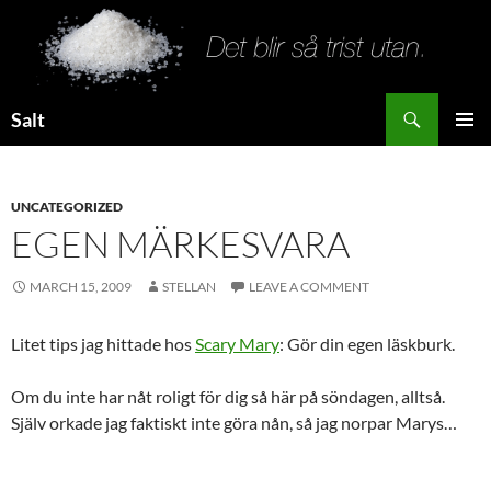
Search
Salt
SKIP
PRIMAR
TO
MENU
CONTENT
UNCATEGORIZED
EGEN MÄRKESVARA
MARCH 15, 2009
STELLAN
LEAVE A COMMENT
Litet tips jag hittade hos
Scary Mary
: Gör din egen läskburk.
Om du inte har nåt roligt för dig så här på söndagen, alltså.
Själv orkade jag faktiskt inte göra nån, så jag norpar Marys…