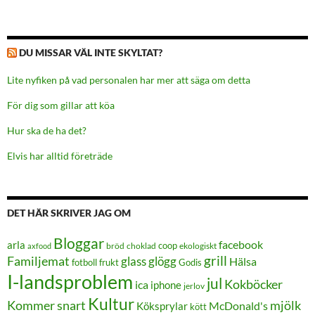
DU MISSAR VÄL INTE SKYLTAT?
Lite nyfiken på vad personalen har mer att säga om detta
För dig som gillar att köa
Hur ska de ha det?
Elvis har alltid företräde
DET HÄR SKRIVER JAG OM
Bloggar
facebook
arla
coop
bröd
choklad
ekologiskt
axfood
grill
Familjemat
glass
glögg
Hälsa
frukt
Godis
fotboll
I-landsproblem
jul
Kokböcker
ica
iphone
jerlov
Kultur
Kommer snart
mjölk
Köksprylar
McDonald's
kött