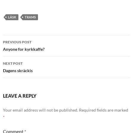
LÄSK
TRAMS
Post
PREVIOUS POST
navigation
Anyone for kyrkkaffe?
NEXT POST
Dagens skräckis
LEAVE A REPLY
Your email address will not be published.
Required fields are marked
*
Comment
*