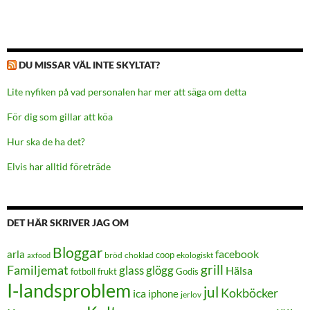
DU MISSAR VÄL INTE SKYLTAT?
Lite nyfiken på vad personalen har mer att säga om detta
För dig som gillar att köa
Hur ska de ha det?
Elvis har alltid företräde
DET HÄR SKRIVER JAG OM
Bloggar
facebook
arla
coop
bröd
choklad
ekologiskt
axfood
grill
Familjemat
glass
glögg
Hälsa
frukt
Godis
fotboll
I-landsproblem
jul
Kokböcker
ica
iphone
jerlov