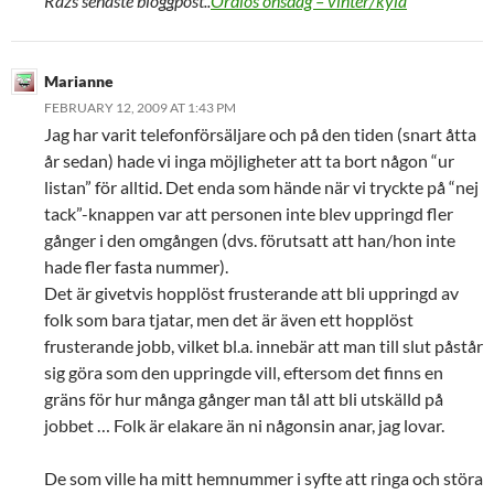
Razs senaste bloggpost..
Ordlös onsdag – vinter/kyla
Marianne
FEBRUARY 12, 2009 AT 1:43 PM
Jag har varit telefonförsäljare och på den tiden (snart åtta
år sedan) hade vi inga möjligheter att ta bort någon “ur
listan” för alltid. Det enda som hände när vi tryckte på “nej
tack”-knappen var att personen inte blev uppringd fler
gånger i den omgången (dvs. förutsatt att han/hon inte
hade fler fasta nummer).
Det är givetvis hopplöst frusterande att bli uppringd av
folk som bara tjatar, men det är även ett hopplöst
frusterande jobb, vilket bl.a. innebär att man till slut påstår
sig göra som den uppringde vill, eftersom det finns en
gräns för hur många gånger man tål att bli utskälld på
jobbet … Folk är elakare än ni någonsin anar, jag lovar.
De som ville ha mitt hemnummer i syfte att ringa och störa