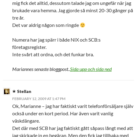
mig fick det alltid, dessutom talade jag om ungefär när jag
brukade vara hemma. Jag gjorde så minst 20-30 gånger på
tre år.
Det var aldrig någon som ringde
Numera har jag spärr i både NIX och SCB:s
företagsregister.
Inte svårt att ordna, och det funkar bra.
Mariannes senaste bloggpost..
Sida upp och sida ned
Stellan
FEBRUARY 12, 2009 AT 1:47 PM
Ok, Marianne – jag har faktiskt varit telefonförsäljare själv
också under en kort period. Har även varit vanlig
väskdängare.
Det där med SCB har jag faktiskt gått såpass långt med att
jag skickade in en begäran. Men den fick jag tillbaka med