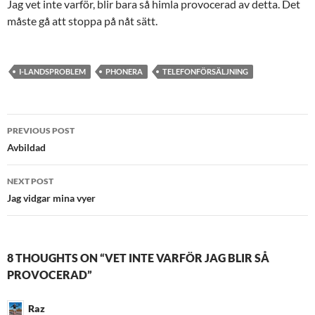
Jag vet inte varför, blir bara så himla provocerad av detta. Det
måste gå att stoppa på nåt sätt.
I-LANDSPROBLEM
PHONERA
TELEFONFÖRSÄLJNING
Post
PREVIOUS POST
navigation
Avbildad
NEXT POST
Jag vidgar mina vyer
8 THOUGHTS ON “VET INTE VARFÖR JAG BLIR SÅ
PROVOCERAD”
Raz