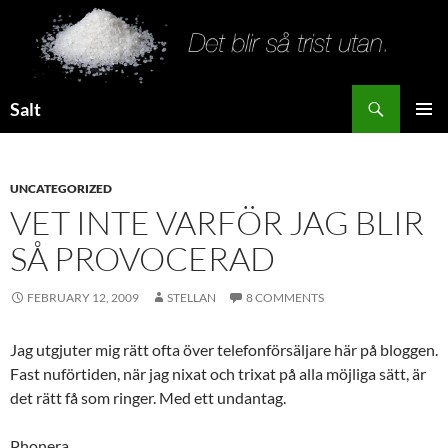
Search
Salt
SKIP
PRIMAR
TO
MENU
CONTENT
UNCATEGORIZED
VET INTE VARFÖR JAG BLIR
SÅ PROVOCERAD
FEBRUARY 12, 2009
STELLAN
8 COMMENTS
Jag utgjuter mig rätt ofta över telefonförsäljare här på bloggen.
Fast nuförtiden, när jag nixat och trixat på alla möjliga sätt, är
det rätt få som ringer. Med ett undantag.
Phonera.