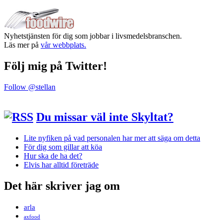
Nyhetstjänsten för dig som jobbar i livsmedelsbranschen.
Läs mer på
vår webbplats.
Följ mig på Twitter!
Follow @stellan
Du missar väl inte Skyltat?
Lite nyfiken på vad personalen har mer att säga om detta
För dig som gillar att köa
Hur ska de ha det?
Elvis har alltid företräde
Det här skriver jag om
arla
axfood