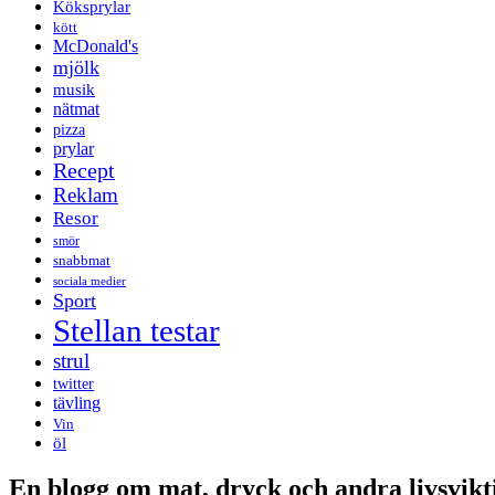
Köksprylar
kött
McDonald's
mjölk
musik
nätmat
pizza
prylar
Recept
Reklam
Resor
smör
snabbmat
sociala medier
Sport
Stellan testar
strul
twitter
tävling
Vin
öl
En blogg om mat, dryck och andra livsvikti