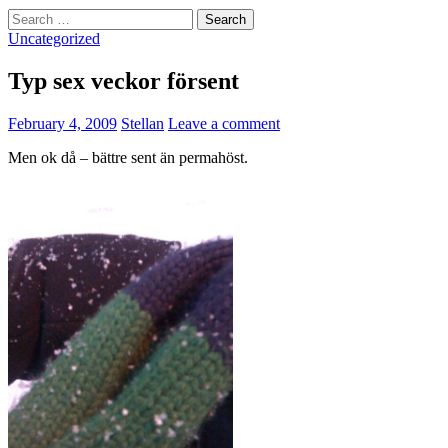
Search
for:
Uncategorized
Typ sex veckor försent
February 4, 2009
Stellan
Leave a comment
Men ok då – bättre sent än permahöst.