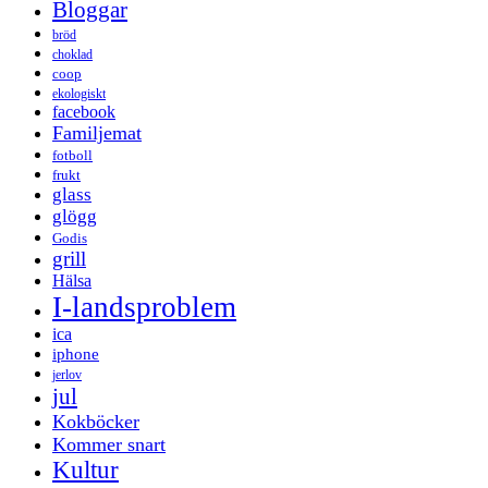
Bloggar
bröd
choklad
coop
ekologiskt
facebook
Familjemat
fotboll
frukt
glass
glögg
Godis
grill
Hälsa
I-landsproblem
ica
iphone
jerlov
jul
Kokböcker
Kommer snart
Kultur