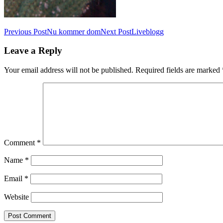
Post
Previous Post
Nu kommer dom
Next Post
Liveblogg
navigation
Leave a Reply
Your email address will not be published.
Required fields are marked
Comment
*
Name
*
Email
*
Website