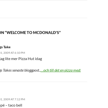
ON “WELCOME TO MCDONALD’S”
gs Take
, 2009 AT 6:10 PM
 jag lite mer Pizza Hut idag
s Takes senaste bloggpost..
…och till det en pizza med:
, 2009 AT 7:12 PM
pé – taco bell