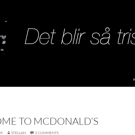
S
ME TO MCDONALD’S
09
STELLAN
2 COMMENTS