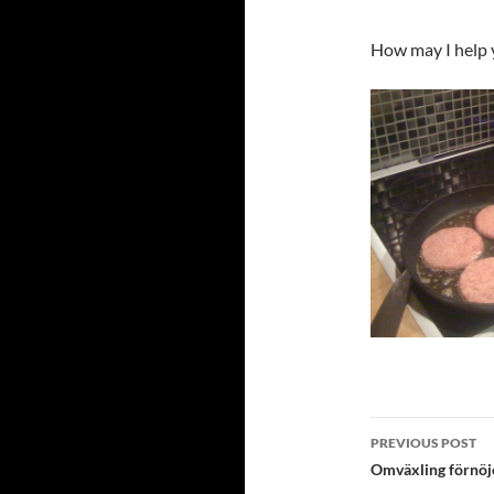
How may I help 
Post
PREVIOUS POST
navigatio
Omväxling förnöj