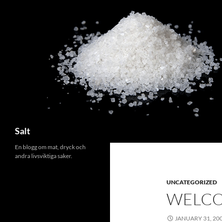
Search
Salt
En blogg om mat, dryck och
andra livsviktiga saker.
UNCATEGORIZED
WELCO
JANUARY 31, 20