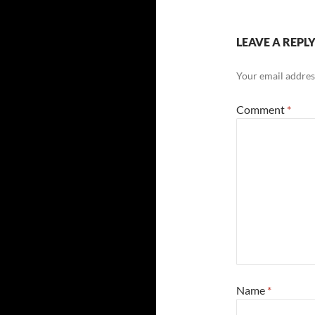
LEAVE A REPL
Your email address
Comment
*
Name
*