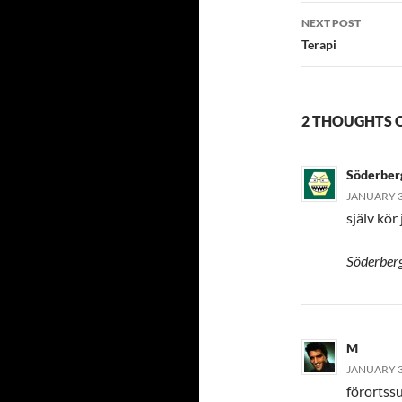
NEXT POST
Terapi
2 THOUGHTS 
Söderber
JANUARY 31
själv kör
Söderberg
M
JANUARY 31
förortssu