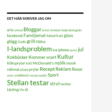
DET HÄR SKRIVER JAG OM
Bloggar
arla
coop
bröd
choklad
ekologiskt
axfood
Familjemat
glass
facebook
frukt
fotboll
grill
glögg
Hälsa
Godis
I-landsproblem
jul
ica
iphone
jerlov
Kultur
Kokböcker
Kommer snart
mjölk
Köksprylar
McDonald's
musik
kött
Recept
Reklam
Resor
prylar
nätmat
pizza
Sport
smör
snabbmat
sociala medier
Stellan testar
strul
twitter
tävling
öl
Vin