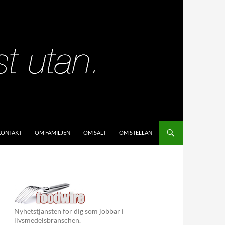
KIP TO CONTENT
KONTAKT
OM FAMILJEN
OM SALT
OM STELLAN
Nyhetstjänsten för dig som jobbar i
livsmedelsbranschen.