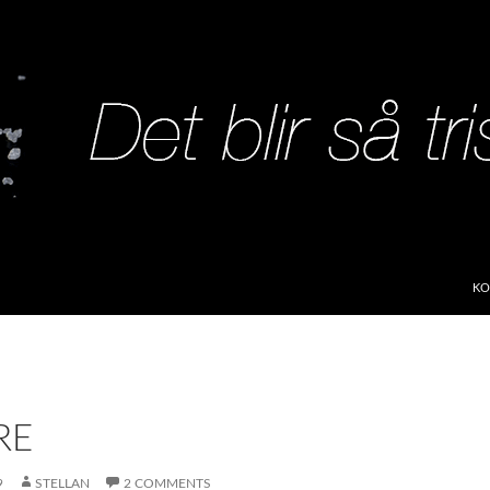
SK
KO
RE
9
STELLAN
2 COMMENTS