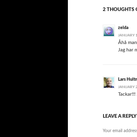
2 THOUGHTS 
zelda
JANUARY 1
Åhå man 
Jag har 
Lars Hul
JANUARY 2
Tackar!!!
LEAVE A REPLY
Your email address