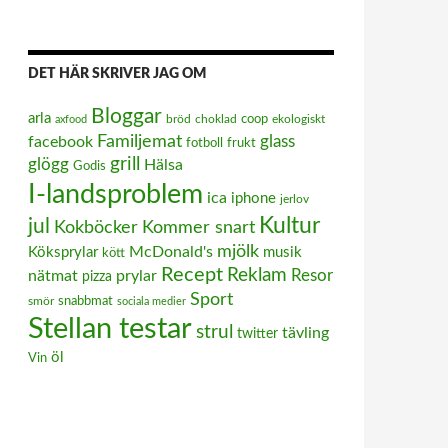
DET HÄR SKRIVER JAG OM
Bloggar
arla
coop
bröd
choklad
ekologiskt
axfood
Familjemat
facebook
glass
frukt
fotboll
grill
glögg
Hälsa
Godis
I-landsproblem
ica
iphone
jerlov
Kultur
jul
Kokböcker
Kommer snart
mjölk
McDonald's
Köksprylar
musik
kött
Recept
Reklam
nätmat
prylar
Resor
pizza
Sport
smör
snabbmat
sociala medier
Stellan testar
strul
tävling
twitter
öl
Vin