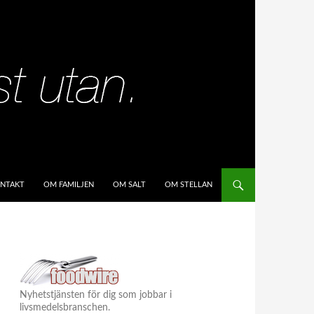
IP TO CONTENT
NTAKT
OM FAMILJEN
OM SALT
OM STELLAN
Nyhetstjänsten för dig som jobbar i
livsmedelsbranschen.