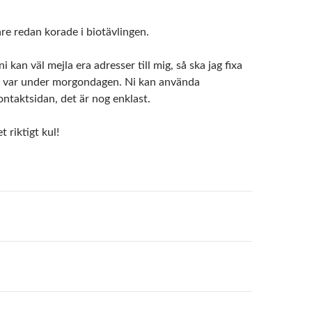
are redan korade i biotävlingen.
i kan väl mejla era adresser till mig, så ska jag fixa
ter var under morgondagen. Ni kan använda
ontaktsidan, det är nog enklast.
 riktigt kul!
n