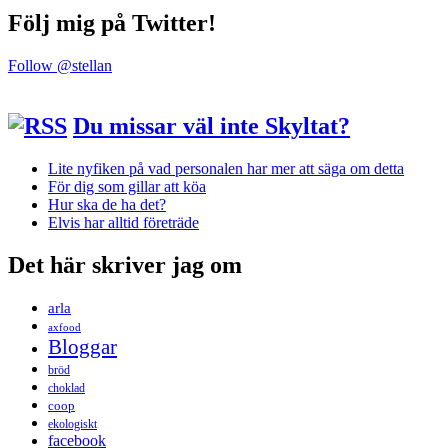
Följ mig på Twitter!
Follow @stellan
Du missar väl inte Skyltat?
Lite nyfiken på vad personalen har mer att säga om detta
För dig som gillar att köa
Hur ska de ha det?
Elvis har alltid företräde
Det här skriver jag om
arla
axfood
Bloggar
bröd
choklad
coop
ekologiskt
facebook