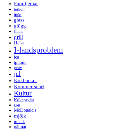
Familjemat
fotboll
frukt
glass
glögg
Godis
grill
Hälsa
I-landsproblem
ica
iphone
jerlov
jul
Kokböcker
Kommer snart
Kultur
Köksprylar
kött
McDonald's
mjölk
musik
nätmat