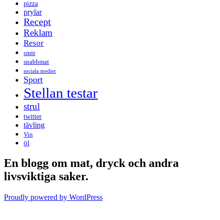
pizza
prylar
Recept
Reklam
Resor
smör
snabbmat
sociala medier
Sport
Stellan testar
strul
twitter
tävling
Vin
öl
En blogg om mat, dryck och andra
livsviktiga saker.
Proudly powered by WordPress