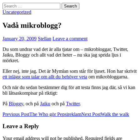
Search
for:
Uncategorized
Vadå mikroblogg?
January 20, 2009
Stellan
Leave a comment
Du som undrar vad det är alla tjatar om – mikrobloggar, Twitter,
Jaiku, Bloggy och allt vad det heter – nu ska jag sprida ljus i
mörkret.
Eller nej, inte jag. Det är Mymlan som står för ljuset. Hon har skrivit
ett inlägg som talar om allt du behöver veta
om mikrobloggarna.
Och när du sedan bestämmer dig för att testa finns jag där, så vi kan
bli låtsaskompisar på riktigt:
På
Bloggy
, och på
Jaiku
och på
Twitter
.
Post
Previous Post
The Who gör Pepsireklam
Next Post
Walk the walk
navigation
Leave a Reply
Your email address will not be published.
Required fields are