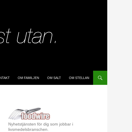
IP TO CONTENT
NTAKT
OM FAMILJEN
OM SALT
OM STELLAN
Nyhetstjänsten för dig som jobbar i
livsmedelsbranschen.