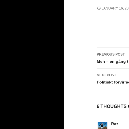
JANUARY 16, 20
Post
PREVIOUS POST
navigati
Meh – en gång ti
NEXT POST
Politiskt förvirr
6 THOUGHTS 
Raz