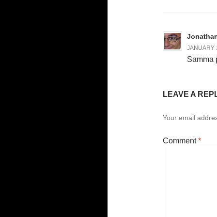
Jonatha
JANUARY 1
Samma pri
LEAVE A REP
Your email addres
Comment
*