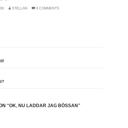
09
STELLAN
6 COMMENTS
on
ll!
ad?
ON “OK, NU LADDAR JAG BÖSSAN”