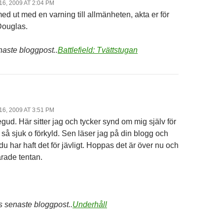
6, 2009 AT 2:04 PM
ed ut med en varning till allmänheten, akta er för
Douglas.
aste bloggpost..
Battlefield: Tvättstugan
6, 2009 AT 3:51 PM
gud. Här sitter jag och tycker synd om mig själv för
r så sjuk o förkyld. Sen läser jag på din blogg och
 du har haft det för jävligt. Hoppas det är över nu och
arade tentan.
s senaste bloggpost..
Underhåll