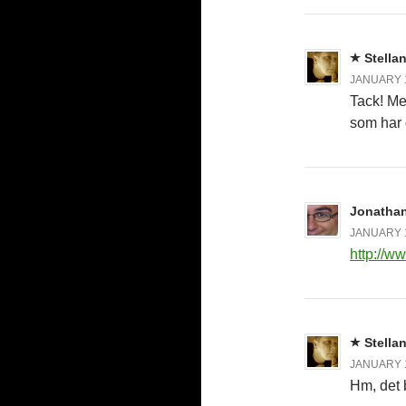
Stella
JANUARY 1
Tack! Men
som har 
Jonatha
JANUARY 1
http://
Stella
JANUARY 1
Hm, det b