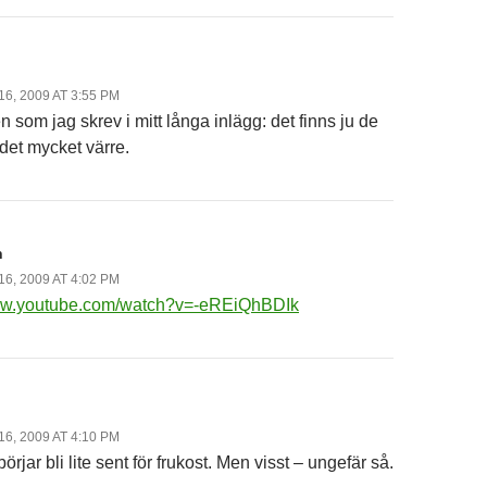
n
6, 2009 AT 3:55 PM
 som jag skrev i mitt långa inlägg: det finns ju de
det mycket värre.
n
6, 2009 AT 4:02 PM
www.youtube.com/watch?v=-eREiQhBDIk
n
6, 2009 AT 4:10 PM
örjar bli lite sent för frukost. Men visst – ungefär så.