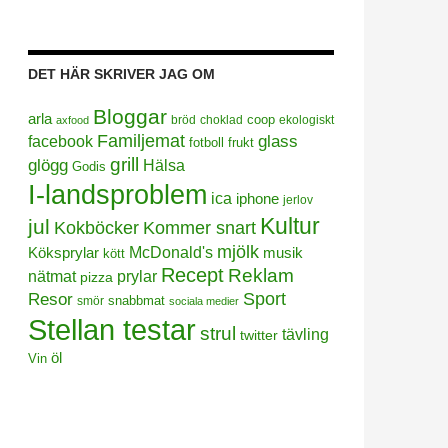
DET HÄR SKRIVER JAG OM
Bloggar
arla
coop
bröd
choklad
ekologiskt
axfood
Familjemat
facebook
glass
frukt
fotboll
grill
glögg
Hälsa
Godis
I-landsproblem
ica
iphone
jerlov
Kultur
jul
Kokböcker
Kommer snart
mjölk
Köksprylar
McDonald's
musik
kött
Recept
Reklam
prylar
nätmat
pizza
Sport
Resor
smör
snabbmat
sociala medier
Stellan testar
strul
tävling
twitter
öl
Vin