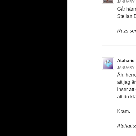
JANUARY 1
Går härm
Stellan 
Razs sen
Ataharis
JANUARY 1
Åh, herre
att jag ä
inser att
att du kl
Kram.
Ataharis