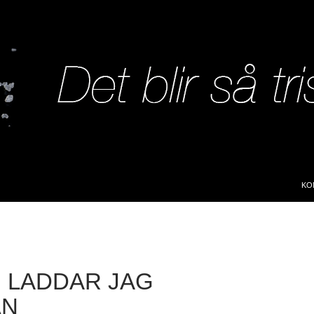
SK
KO
U LADDAR JAG
AN