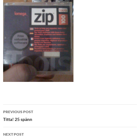
Post
PREVIOUS POST
navigation
Titta! 25 spänn
NEXT POST