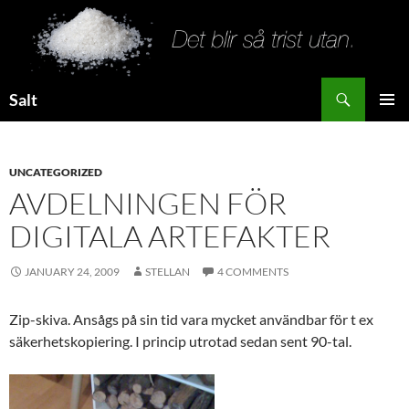
Search
Salt
SKIP
PRIMAR
TO
MENU
CONTENT
UNCATEGORIZED
AVDELNINGEN FÖR
DIGITALA ARTEFAKTER
JANUARY 24, 2009
STELLAN
4 COMMENTS
Zip-skiva. Ansågs på sin tid vara mycket användbar för t ex
säkerhetskopiering. I princip utrotad sedan sent 90-tal.