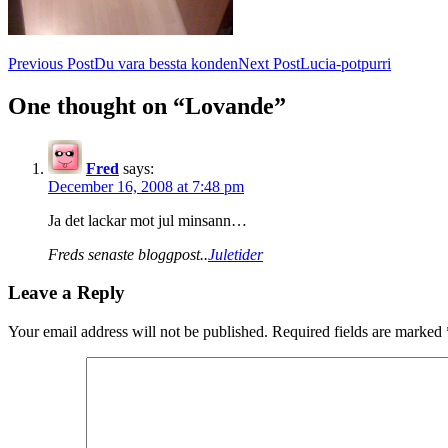
Post
Previous Post
Du vara bessta konden
Next Post
Lucia-potpurri
navigation
One thought on “Lovande”
Fred
says:
December 16, 2008 at 7:48 pm
Ja det lackar mot jul minsann…
Freds senaste bloggpost..
Juletider
Leave a Reply
Your email address will not be published.
Required fields are marked