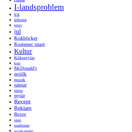
I-landsproblem
ica
iphone
jerlov
jul
Kokböcker
Kommer snart
Kultur
Köksprylar
kött
McDonald's
mjölk
musik
nätmat
pizza
prylar
Recept
Reklam
Resor
smör
snabbmat
sociala medier