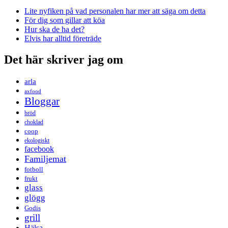
Lite nyfiken på vad personalen har mer att säga om detta
För dig som gillar att köa
Hur ska de ha det?
Elvis har alltid företräde
Det här skriver jag om
arla
axfood
Bloggar
bröd
choklad
coop
ekologiskt
facebook
Familjemat
fotboll
frukt
glass
glögg
Godis
grill
Hälsa