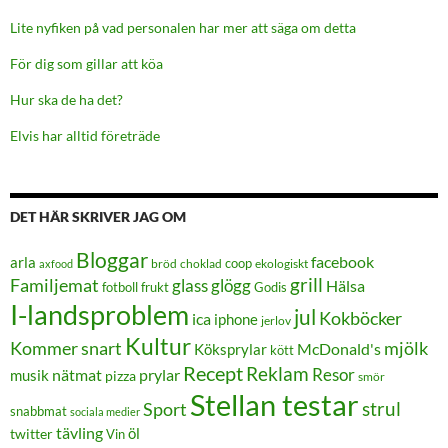
Lite nyfiken på vad personalen har mer att säga om detta
För dig som gillar att köa
Hur ska de ha det?
Elvis har alltid företräde
DET HÄR SKRIVER JAG OM
Bloggar
facebook
arla
coop
bröd
choklad
ekologiskt
axfood
grill
Familjemat
glass
glögg
Hälsa
frukt
Godis
fotboll
I-landsproblem
jul
Kokböcker
ica
iphone
jerlov
Kultur
Kommer snart
mjölk
Köksprylar
McDonald's
kött
Recept
Reklam
Resor
prylar
musik
nätmat
pizza
smör
Stellan testar
strul
Sport
snabbmat
sociala medier
tävling
öl
twitter
Vin