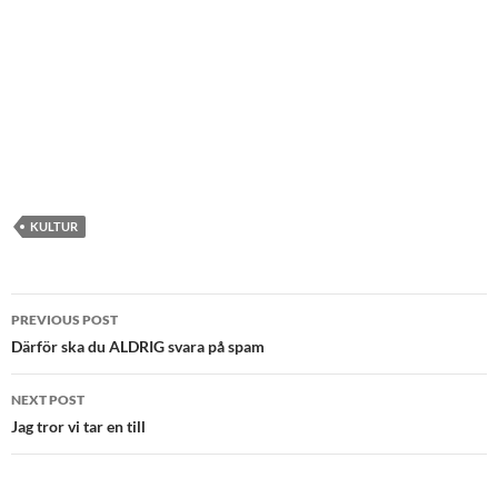
KULTUR
Post
PREVIOUS POST
navigation
Därför ska du ALDRIG svara på spam
NEXT POST
Jag tror vi tar en till