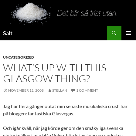
Search
Salt
SKIP
PRIMAR
TO
MENU
CONTENT
UNCATEGORIZED
WHAT’S UP WITH THIS
GLASGOW THING?
NOVEMBER 11, 2008
STELLAN
1 COMMENT
Jag har flera gånger outat min senaste musikaliska crush här
på bloggen: fantastiska Glasvegas.
Och igår kväll, när jag körde genom den småkyliga svenska
vinterkvällen i min blåa Volvo, hörde jag ännu en underbar