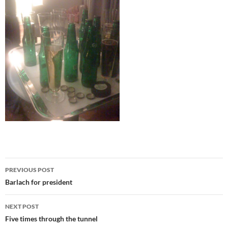
Post
PREVIOUS POST
navigation
Barlach for president
NEXT POST
Five times through the tunnel