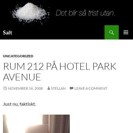
Search
Salt
SKIP
PRIMAR
TO
MENU
CONTENT
UNCATEGORIZED
RUM 212 PÅ HOTEL PARK
AVENUE
NOVEMBER 16, 2008
STELLAN
LEAVE A COMMENT
Just nu, faktiskt.