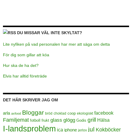
DU MISSAR VÄL INTE SKYLTAT?
Lite nyfiken på vad personalen har mer att säga om detta
För dig som gillar att köa
Hur ska de ha det?
Elvis har alltid företräde
DET HÄR SKRIVER JAG OM
Bloggar
facebook
arla
coop
bröd
choklad
ekologiskt
axfood
grill
Familjemat
glass
glögg
Hälsa
frukt
Godis
fotboll
I-landsproblem
jul
Kokböcker
ica
iphone
jerlov