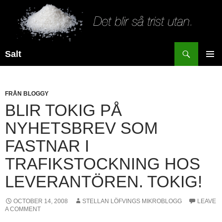
Search
Salt
SKIP
PRIMAR
TO
MENU
CONTENT
FRÅN BLOGGY
BLIR TOKIG PÅ
NYHETSBREV SOM
FASTNAR I
TRAFIKSTOCKNING HOS
LEVERANTÖREN. TOKIG!
OCTOBER 14, 2008
STELLAN LÖFVINGS MIKROBLOGG
LEAVE
A COMMENT