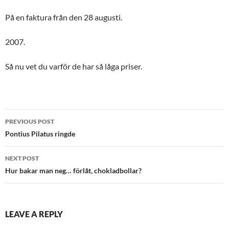
På en faktura från den 28 augusti.
2007.
Så nu vet du varför de har så låga priser.
Post
PREVIOUS POST
navigation
Pontius Pilatus ringde
NEXT POST
Hur bakar man neg… förlåt, chokladbollar?
LEAVE A REPLY