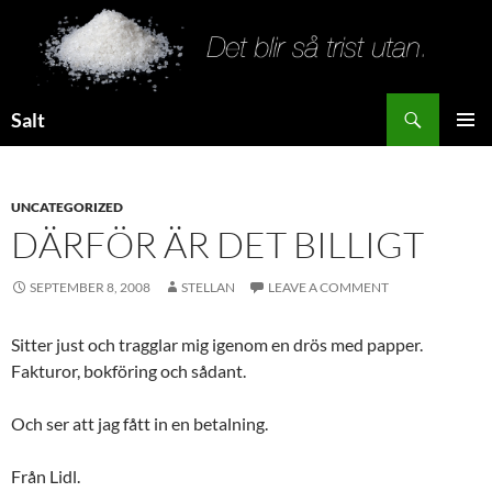
Search
Salt
SKIP
PRIMAR
TO
MENU
CONTENT
UNCATEGORIZED
DÄRFÖR ÄR DET BILLIGT
SEPTEMBER 8, 2008
STELLAN
LEAVE A COMMENT
Sitter just och tragglar mig igenom en drös med papper.
Fakturor, bokföring och sådant.
Och ser att jag fått in en betalning.
Från Lidl.