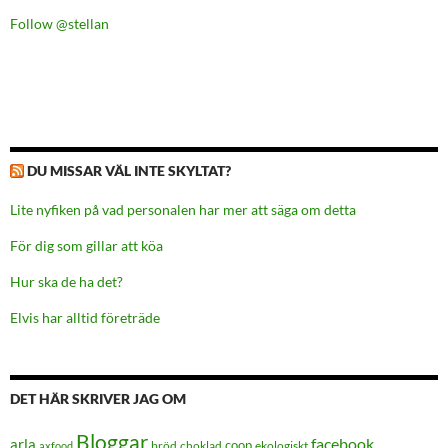
Follow @stellan
DU MISSAR VÄL INTE SKYLTAT?
Lite nyfiken på vad personalen har mer att säga om detta
För dig som gillar att köa
Hur ska de ha det?
Elvis har alltid företräde
DET HÄR SKRIVER JAG OM
Bloggar
facebook
arla
coop
bröd
choklad
ekologiskt
axfood