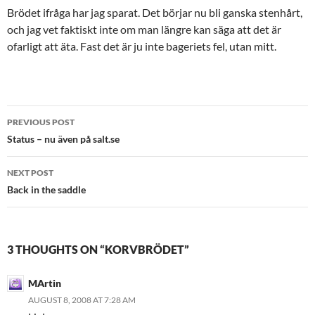
Brödet ifråga har jag sparat. Det börjar nu bli ganska stenhårt,
och jag vet faktiskt inte om man längre kan säga att det är
ofarligt att äta. Fast det är ju inte bageriets fel, utan mitt.
Post
PREVIOUS POST
navigation
Status – nu även på salt.se
NEXT POST
Back in the saddle
3 THOUGHTS ON “KORVBRÖDET”
MArtin
AUGUST 8, 2008 AT 7:28 AM