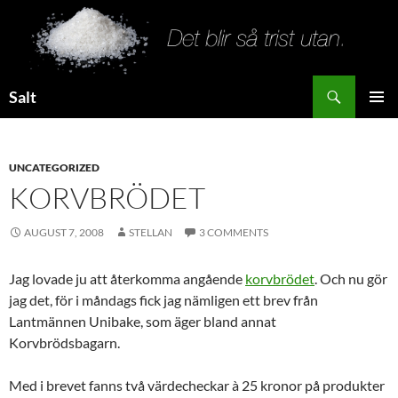
Search
Salt
SKIP
PRIMAR
TO
MENU
CONTENT
UNCATEGORIZED
KORVBRÖDET
AUGUST 7, 2008
STELLAN
3 COMMENTS
Jag lovade ju att återkomma angående
korvbrödet
. Och nu gör
jag det, för i måndags fick jag nämligen ett brev från
Lantmännen Unibake, som äger bland annat
Korvbrödsbagarn.
Med i brevet fanns två värdecheckar à 25 kronor på produkter