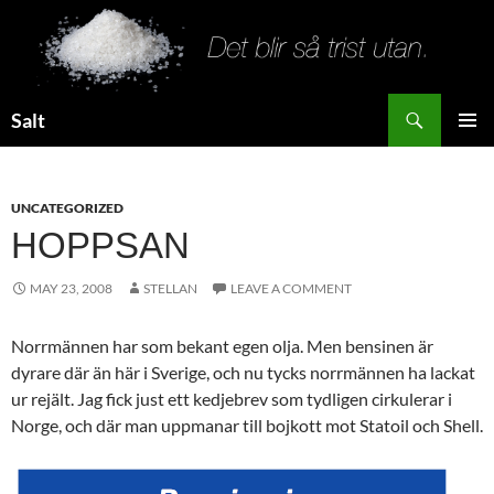
Search
Salt
SKIP
PRIMAR
TO
MENU
CONTENT
UNCATEGORIZED
HOPPSAN
MAY 23, 2008
STELLAN
LEAVE A COMMENT
Norrmännen har som bekant egen olja. Men bensinen är
dyrare där än här i Sverige, och nu tycks norrmännen ha lackat
ur rejält. Jag fick just ett kedjebrev som tydligen cirkulerar i
Norge, och där man uppmanar till bojkott mot Statoil och Shell.