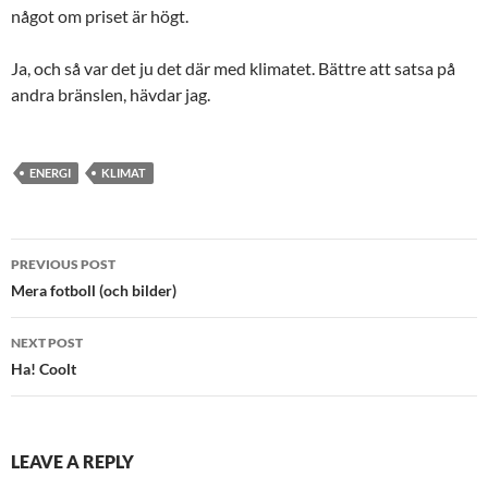
något om priset är högt.
Ja, och så var det ju det där med klimatet. Bättre att satsa på
andra bränslen, hävdar jag.
ENERGI
KLIMAT
Post
PREVIOUS POST
navigation
Mera fotboll (och bilder)
NEXT POST
Ha! Coolt
LEAVE A REPLY