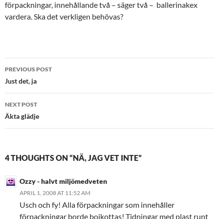
förpackningar, innehållande två – säger två – ballerinakex
vardera. Ska det verkligen behövas?
Post
PREVIOUS POST
navigation
Just det, ja
NEXT POST
Äkta glädje
4 THOUGHTS ON “NÄ, JAG VET INTE”
Ozzy - halvt miljömedveten
APRIL 1, 2008 AT 11:52 AM
Usch och fy! Alla förpackningar som innehåller
förpackningar borde bojkottas! Tidningar med plast runt