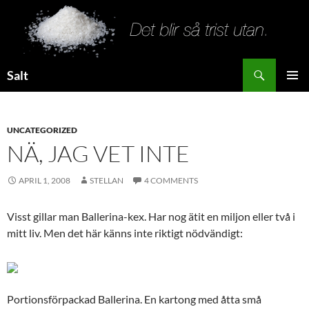
Search
Salt
SKIP
PRIMAR
TO
MENU
CONTENT
UNCATEGORIZED
NÄ, JAG VET INTE
APRIL 1, 2008
STELLAN
4 COMMENTS
Visst gillar man Ballerina-kex. Har nog ätit en miljon eller två i
mitt liv. Men det här känns inte riktigt nödvändigt:
Portionsförpackad Ballerina. En kartong med åtta små