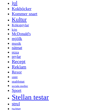
jul
Kokböcker
Kommer snart
Kultur
Köksprylar
kött
McDonald's
mjölk
musik
nätmat
pizza
prylar
Recept
Reklam
Resor
smör
snabbmat
sociala medier
Sport
Stellan testar
strul
twitter