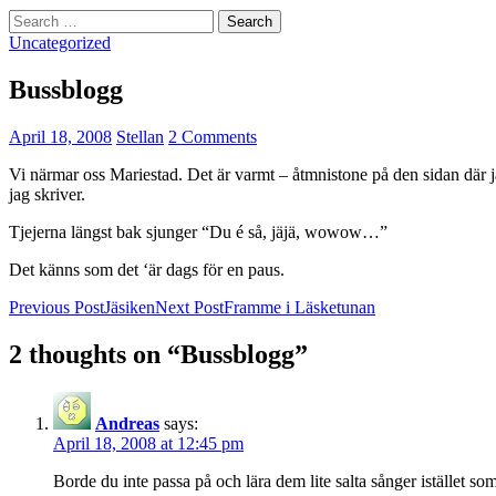
Search
for:
Uncategorized
Bussblogg
April 18, 2008
Stellan
2 Comments
Vi närmar oss Mariestad. Det är varmt – åtmnistone på den sidan där ja
jag skriver.
Tjejerna längst bak sjunger “Du é så, jäjä, wowow…”
Det känns som det ‘är dags för en paus.
Post
Previous Post
Jäsiken
Next Post
Framme i Läsketunan
navigation
2 thoughts on “Bussblogg”
Andreas
says:
April 18, 2008 at 12:45 pm
Borde du inte passa på och lära dem lite salta sånger istället 