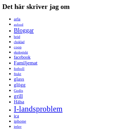
Det här skriver jag om
arla
axfood
Bloggar
bröd
choklad
coop
ekologiskt
facebook
Familjemat
fotboll
frukt
glass
glögg
Godis
grill
Hälsa
I-landsproblem
ica
iphone
jerlov