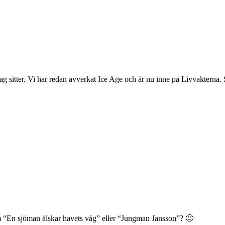
g sitter. Vi har redan avverkat Ice Age och är nu inne på Livvakterna. So
som “En sjöman älskar havets våg” eller “Jungman Jansson”? 🙂