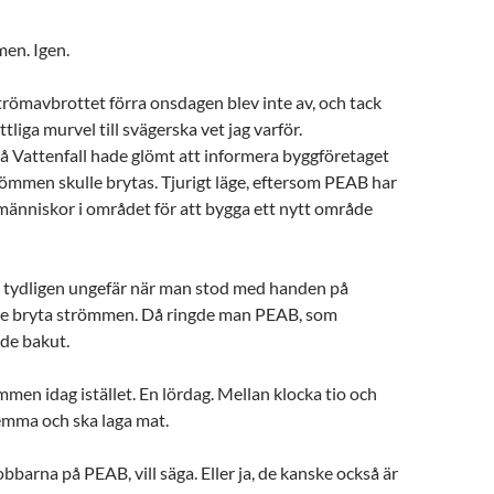
en. Igen.
römavbrottet förra onsdagen blev inte av, och tack
tliga murvel till svägerska vet jag varför.
å Vattenfall hade glömt att informera byggföretaget
ömmen skulle brytas. Tjurigt läge, eftersom PEAB har
människor i området för att bygga ett nytt område
 tydligen ungefär när man stod med handen på
le bryta strömmen. Då ringde man PEAB, som
ade bakut.
mmen idag istället. En lördag. Mellan klocka tio och
 hemma och ska laga mat.
bbarna på PEAB, vill säga. Eller ja, de kanske också är