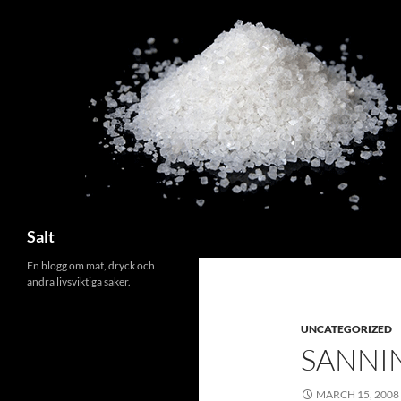
Search
Salt
En blogg om mat, dryck och
andra livsviktiga saker.
UNCATEGORIZED
SANNI
MARCH 15, 2008