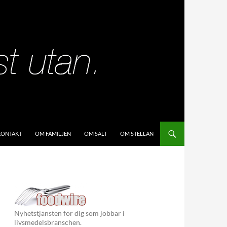
KIP TO CONTENT
KONTAKT
OM FAMILJEN
OM SALT
OM STELLAN
Nyhetstjänsten för dig som jobbar i
livsmedelsbranschen.