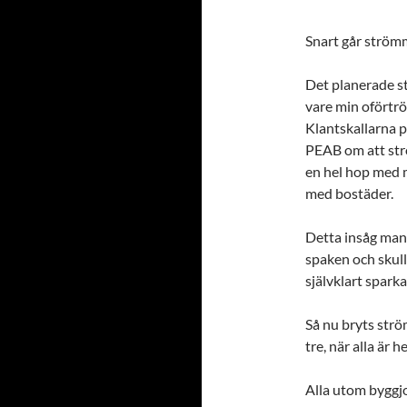
Snart går strömm
Det planerade st
vare min oförtröt
Klantskallarna p
PEAB om att str
en hel hop med 
med bostäder.
Detta insåg man
spaken och skul
självklart spark
Så nu bryts strö
tre, när alla är
Alla utom byggjo