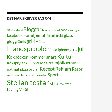
DET HÄR SKRIVER JAG OM
Bloggar
arla
coop
bröd
choklad
ekologiskt
axfood
Familjemat
glass
facebook
frukt
fotboll
grill
glögg
Hälsa
Godis
I-landsproblem
jul
ica
iphone
jerlov
Kultur
Kokböcker
Kommer snart
mjölk
Köksprylar
McDonald's
musik
kött
Recept
Reklam
Resor
prylar
nätmat
pizza
Sport
smör
snabbmat
sociala medier
Stellan testar
strul
twitter
tävling
öl
Vin