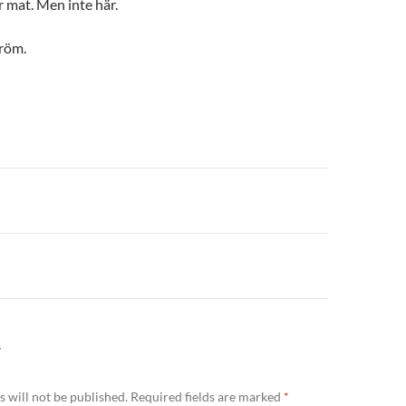
 mat. Men inte här.
tröm.
n
Y
 will not be published.
Required fields are marked
*