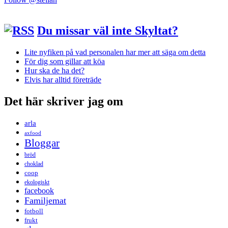
Du missar väl inte Skyltat?
Lite nyfiken på vad personalen har mer att säga om detta
För dig som gillar att köa
Hur ska de ha det?
Elvis har alltid företräde
Det här skriver jag om
arla
axfood
Bloggar
bröd
choklad
coop
ekologiskt
facebook
Familjemat
fotboll
frukt