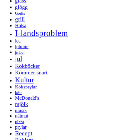
glass
glögg
Godis
grill
Hälsa
I-landsproblem
ica
iphone
jerlov
jul
Kokböcker
Kommer snart
Kultur
Köksprylar
kött
McDonald's
mjölk
musik
nätmat
pizza
prylar
Recept