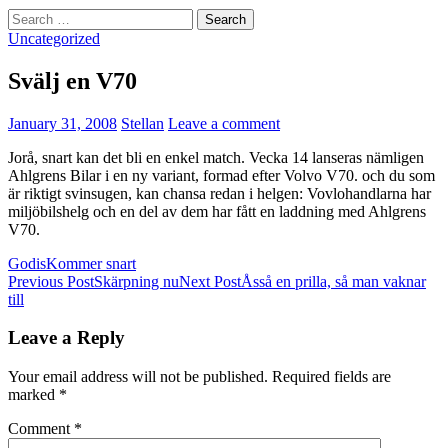
Search
for:
Uncategorized
Svälj en V70
January 31, 2008
Stellan
Leave a comment
Jorå, snart kan det bli en enkel match. Vecka 14 lanseras nämligen
Ahlgrens Bilar i en ny variant, formad efter Volvo V70. och du som
är riktigt svinsugen, kan chansa redan i helgen: Vovlohandlarna har
miljöbilshelg och en del av dem har fått en laddning med Ahlgrens
V70.
Godis
Kommer snart
Post
Previous Post
Skärpning nu
Next Post
Åsså en prilla, så man vaknar
till
navigation
Leave a Reply
Your email address will not be published.
Required fields are
marked
*
Comment
*