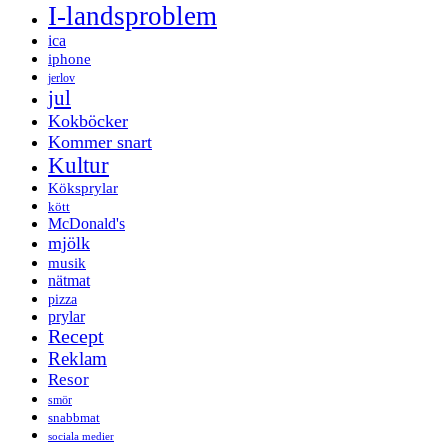
I-landsproblem
ica
iphone
jerlov
jul
Kokböcker
Kommer snart
Kultur
Köksprylar
kött
McDonald's
mjölk
musik
nätmat
pizza
prylar
Recept
Reklam
Resor
smör
snabbmat
sociala medier