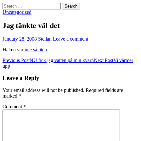
Search
for:
Uncategorized
Jag tänkte väl det
January 28, 2008
Stellan
Leave a comment
Haken var
inte så liten
.
Post
Previous Post
NU fick jag vatten på min kvarn
Next Post
Vi värmer
upp
navigation
Leave a Reply
Your email address will not be published.
Required fields are
marked
*
Comment
*