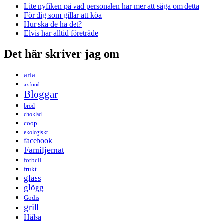
Lite nyfiken på vad personalen har mer att säga om detta
För dig som gillar att köa
Hur ska de ha det?
Elvis har alltid företräde
Det här skriver jag om
arla
axfood
Bloggar
bröd
choklad
coop
ekologiskt
facebook
Familjemat
fotboll
frukt
glass
glögg
Godis
grill
Hälsa