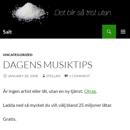
Search
Salt
SKIP
PRIMAR
TO
MENU
CONTENT
UNCATEGORIZED
DAGENS MUSIKTIPS
JANUARY 28, 2008
STELLAN
1 COMMENT
Är ingen artist eller låt, utan en ny tjänst:
Qtrax
.
Ladda ned så mycket du vill, välj bland 25 miljoner låtar.
Gratis.