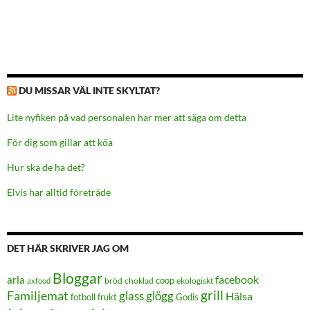
DU MISSAR VÄL INTE SKYLTAT?
Lite nyfiken på vad personalen har mer att säga om detta
För dig som gillar att köa
Hur ska de ha det?
Elvis har alltid företräde
DET HÄR SKRIVER JAG OM
Bloggar
facebook
arla
coop
bröd
choklad
ekologiskt
axfood
grill
Familjemat
glass
glögg
Hälsa
frukt
Godis
fotboll