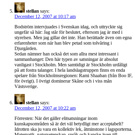
stellan
says:
December 12, 2007 at 10:17 am
Bodström intervjuades i Svenskan idag, och uttryckte sig
ungefär så här: Jag står för beslutet, eftersom jag är med i
styrelsen. Men jag gillar det inte. Han berättade även om egna
erfarenheter som när han blev petad som tolvåring i
Djurgården.
Sedan nämner han också det som allra mest intressant i
sammanhanget: Den här typen av satsningar är absolut
vanligast i Stockholm. Men samtidigt är Stockholm urdåligt
på att fostra talanger. I hela landslagstruppen finns en enda
spelare från Stockholmsregionen: Rami Shaaban (från Boo IF,
för övrigt). I övrigt dominerar Skåne och i viss mån
Västsverige.
stellan
says:
December 12, 2007 at 10:22 am
Förresten: När det gäller elitsatsningar inom
kunskapsområden så är det väl betydligt mer acceptabelt?
Idrotten ska ju vara en kollektiv lek, åtminstone i lagsporterna.
Matematik, naturvetenskap, språk och kanske även till