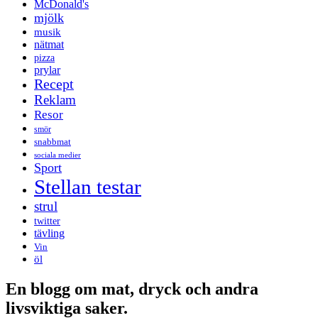
McDonald's
mjölk
musik
nätmat
pizza
prylar
Recept
Reklam
Resor
smör
snabbmat
sociala medier
Sport
Stellan testar
strul
twitter
tävling
Vin
öl
En blogg om mat, dryck och andra
livsviktiga saker.