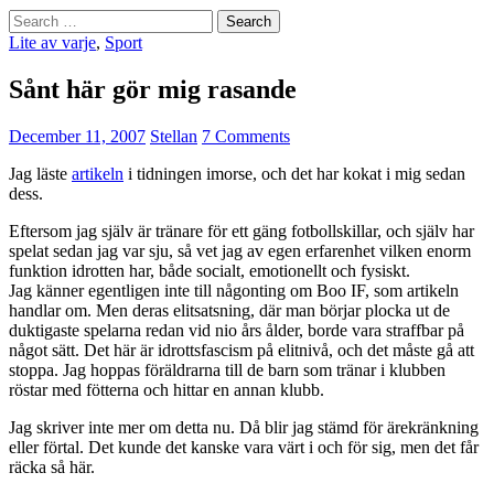
Search
for:
Lite av varje
,
Sport
Sånt här gör mig rasande
December 11, 2007
Stellan
7 Comments
Jag läste
artikeln
i tidningen imorse, och det har kokat i mig sedan
dess.
Eftersom jag själv är tränare för ett gäng fotbollskillar, och själv har
spelat sedan jag var sju, så vet jag av egen erfarenhet vilken enorm
funktion idrotten har, både socialt, emotionellt och fysiskt.
Jag känner egentligen inte till någonting om Boo IF, som artikeln
handlar om. Men deras elitsatsning, där man börjar plocka ut de
duktigaste spelarna redan vid nio års ålder, borde vara straffbar på
något sätt. Det här är idrottsfascism på elitnivå, och det måste gå att
stoppa. Jag hoppas föräldrarna till de barn som tränar i klubben
röstar med fötterna och hittar en annan klubb.
Jag skriver inte mer om detta nu. Då blir jag stämd för ärekränkning
eller förtal. Det kunde det kanske vara värt i och för sig, men det får
räcka så här.