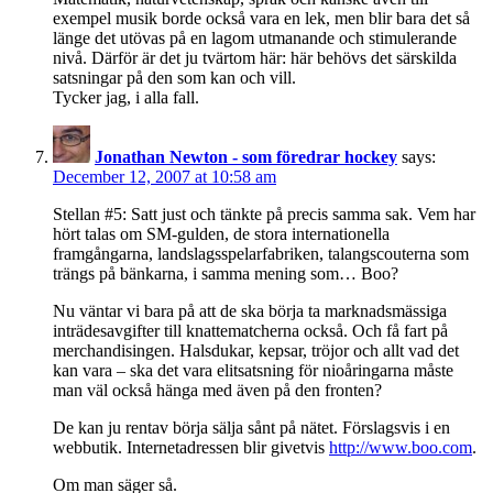
exempel musik borde också vara en lek, men blir bara det så
länge det utövas på en lagom utmanande och stimulerande
nivå. Därför är det ju tvärtom här: här behövs det särskilda
satsningar på den som kan och vill.
Tycker jag, i alla fall.
Jonathan Newton - som föredrar hockey
says:
December 12, 2007 at 10:58 am
Stellan #5: Satt just och tänkte på precis samma sak. Vem har
hört talas om SM-gulden, de stora internationella
framgångarna, landslagsspelarfabriken, talangscouterna som
trängs på bänkarna, i samma mening som… Boo?
Nu väntar vi bara på att de ska börja ta marknadsmässiga
inträdesavgifter till knattematcherna också. Och få fart på
merchandisingen. Halsdukar, kepsar, tröjor och allt vad det
kan vara – ska det vara elitsatsning för nioåringarna måste
man väl också hänga med även på den fronten?
De kan ju rentav börja sälja sånt på nätet. Förslagsvis i en
webbutik. Internetadressen blir givetvis
http://www.boo.com
.
Om man säger så.