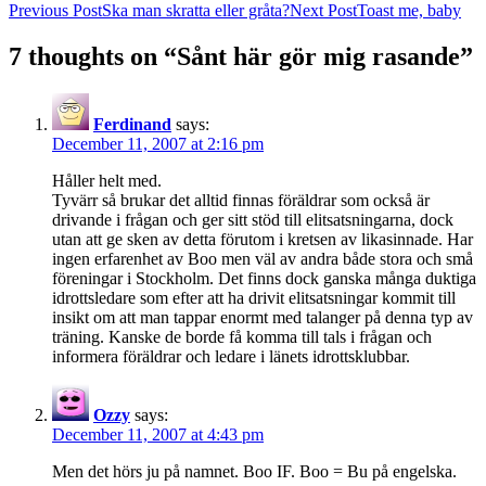
Post
Previous Post
Ska man skratta eller gråta?
Next Post
Toast me, baby
navigation
7 thoughts on “Sånt här gör mig rasande”
Ferdinand
says:
December 11, 2007 at 2:16 pm
Håller helt med.
Tyvärr så brukar det alltid finnas föräldrar som också är
drivande i frågan och ger sitt stöd till elitsatsningarna, dock
utan att ge sken av detta förutom i kretsen av likasinnade. Har
ingen erfarenhet av Boo men väl av andra både stora och små
föreningar i Stockholm. Det finns dock ganska många duktiga
idrottsledare som efter att ha drivit elitsatsningar kommit till
insikt om att man tappar enormt med talanger på denna typ av
träning. Kanske de borde få komma till tals i frågan och
informera föräldrar och ledare i länets idrottsklubbar.
Ozzy
says:
December 11, 2007 at 4:43 pm
Men det hörs ju på namnet. Boo IF. Boo = Bu på engelska.