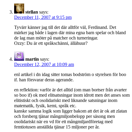
stellan
says:
December 11, 2007 at 9:15 pm
Tyvärr känner jag till det där alltför väl, Ferdinand. Det
märker jag både i lagen där mina egna barn spelar och bland
de lag man möter på matcher och turneringar.
Ozzy: Du är ett språkschänni, ällähuur?
martin
says:
December 12, 2007 at 10:09 am
enl artikel i dn idag sitter tomas bodström o styrelsen för boo
if. han försvarar deras agerande.
en reflektion: varför är det alltid (om man bortser från avarter
so boo if) ok med elitsatsningar inom idrott men det anses som
elitistiskt och osolidariskt med liknande satsningar inom
matematik, fysik, kemi, språk etc.
kanske samma logik som ligger bakom att det är ok att zlatan
och forsberg tjänar mångmiljonbelopp per säsong men
osolidariskt när en vd för ett mångmiljardföretag med
femtiotusen anställda tjänar 15 miljoner per år.