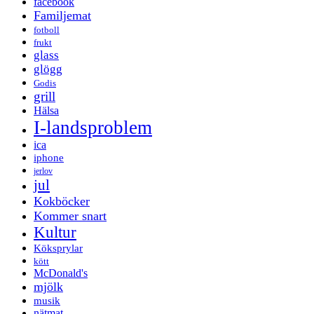
facebook
Familjemat
fotboll
frukt
glass
glögg
Godis
grill
Hälsa
I-landsproblem
ica
iphone
jerlov
jul
Kokböcker
Kommer snart
Kultur
Köksprylar
kött
McDonald's
mjölk
musik
nätmat