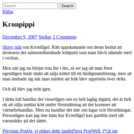
Search
for:
Hälsa
Kronpippi
December 9, 2007
Stellan
2 Comments
Skrev igår
om Kronfågel. Rätt uppskattande om deras beslut att
destruera det salmonellsmittade köttparti som man blivit sittande med
i veckan.
Men när jag nu börjar rota lite i det, så ser jag att man först
egentligen
hade
tänkt att sälja köttet till ett färdigmatsföretag, men att
man ändrade sig när man märkte att folk blev upprörda över detta.
Och då blev jag trött igen.
I detta fall handlar det visserligen om en helt laglig åtgärd, det är helt
ok att sälja smittat kött under förutsättning att det kommer att
värmebehandlas. Men nu handlar det inte om lagar och förordningar.
Personligen kan jag inte fatta hur Kronfågel kan gambla med sitt
varumärke på det sättet.
Post
Previous Post
Ja, vi elsker dette landet
Next Post
Well, f*ck me