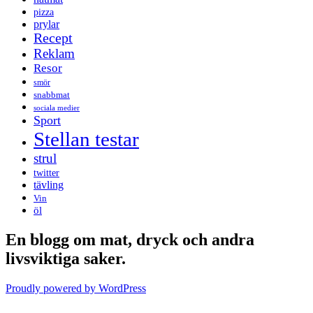
pizza
prylar
Recept
Reklam
Resor
smör
snabbmat
sociala medier
Sport
Stellan testar
strul
twitter
tävling
Vin
öl
En blogg om mat, dryck och andra
livsviktiga saker.
Proudly powered by WordPress