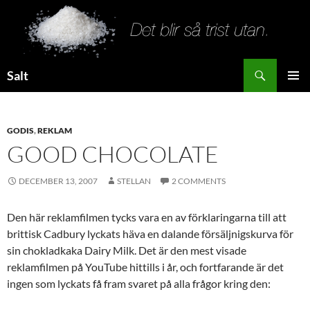
Search
Salt
SKIP
PRIMAR
TO
MENU
CONTENT
GODIS
,
REKLAM
GOOD CHOCOLATE
DECEMBER 13, 2007
STELLAN
2 COMMENTS
Den här reklamfilmen tycks vara en av förklaringarna till att
brittisk Cadbury lyckats häva en dalande försäljnigskurva för
sin chokladkaka Dairy Milk. Det är den mest visade
reklamfilmen på YouTube hittills i år, och fortfarande är det
ingen som lyckats få fram svaret på alla frågor kring den: