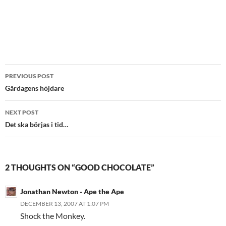
Post
PREVIOUS POST
navigation
Gårdagens höjdare
NEXT POST
Det ska börjas i tid…
2 THOUGHTS ON “GOOD CHOCOLATE”
Jonathan Newton - Ape the Ape
DECEMBER 13, 2007 AT 1:07 PM
Shock the Monkey.