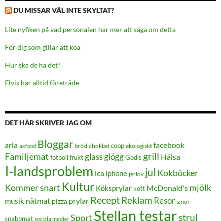
DU MISSAR VÄL INTE SKYLTAT?
Lite nyfiken på vad personalen har mer att säga om detta
För dig som gillar att köa
Hur ska de ha det?
Elvis har alltid företräde
DET HÄR SKRIVER JAG OM
Bloggar
facebook
arla
coop
bröd
choklad
ekologiskt
axfood
grill
Familjemat
glass
glögg
Hälsa
frukt
Godis
fotboll
I-landsproblem
jul
Kokböcker
ica
iphone
jerlov
Kultur
Kommer snart
mjölk
Köksprylar
McDonald's
kött
Recept
Reklam
Resor
prylar
musik
nätmat
pizza
smör
Stellan testar
strul
Sport
snabbmat
sociala medier