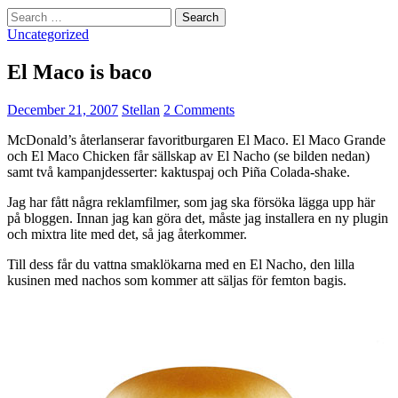
Search
for:
Uncategorized
El Maco is baco
December 21, 2007
Stellan
2 Comments
McDonald’s återlanserar favoritburgaren El Maco. El Maco Grande
och El Maco Chicken får sällskap av El Nacho (se bilden nedan)
samt två kampanjdesserter: kaktuspaj och Piña Colada-shake.
Jag har fått några reklamfilmer, som jag ska försöka lägga upp här
på bloggen. Innan jag kan göra det, måste jag installera en ny plugin
och mixtra lite med det, så jag återkommer.
Till dess får du vattna smaklökarna med en El Nacho, den lilla
kusinen med nachos som kommer att säljas för femton bagis.