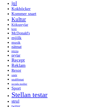
jul
Kokböcker
Kommer snart
Kultur
Köksprylar
kött
McDonald's
mjölk
musik
nätmat
pizza
prylar
Recept
Reklam
Resor
smör
snabbmat
sociala medier
Sport
Stellan testar
strul
twitter