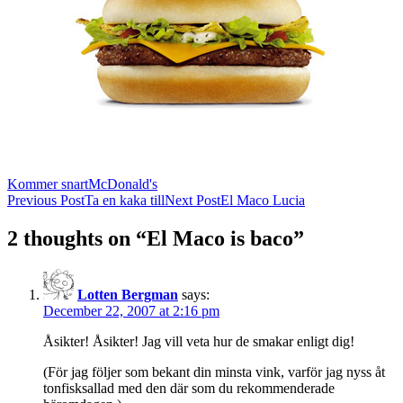
Kommer snart
McDonald's
Post
Previous Post
Ta en kaka till
Next Post
El Maco Lucia
navigation
2 thoughts on “El Maco is baco”
Lotten Bergman
says:
December 22, 2007 at 2:16 pm
Åsikter! Åsikter! Jag vill veta hur de smakar enligt dig!
(För jag följer som bekant din minsta vink, varför jag nyss åt
tonfisksallad med den där som du rekommenderade