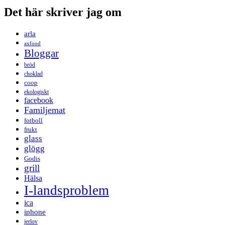
Det här skriver jag om
arla
axfood
Bloggar
bröd
choklad
coop
ekologiskt
facebook
Familjemat
fotboll
frukt
glass
glögg
Godis
grill
Hälsa
I-landsproblem
ica
iphone
jerlov