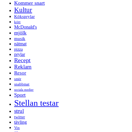
Kommer snart
Kultur
Köksprylar
kött
McDonald's
mjölk
musik
nätmat
pizza
prylar
Recept
Reklam
Resor
smör
snabbmat
sociala medier
Sport
Stellan testar
strul
twitter
tävling
Vin