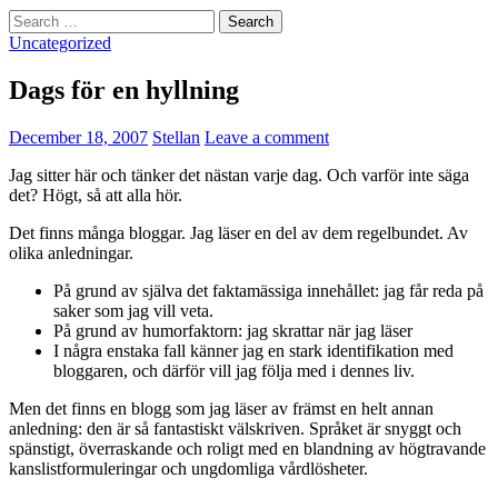
Search
for:
Uncategorized
Dags för en hyllning
December 18, 2007
Stellan
Leave a comment
Jag sitter här och tänker det nästan varje dag. Och varför inte säga
det? Högt, så att alla hör.
Det finns många bloggar. Jag läser en del av dem regelbundet. Av
olika anledningar.
På grund av själva det faktamässiga innehållet: jag får reda på
saker som jag vill veta.
På grund av humorfaktorn: jag skrattar när jag läser
I några enstaka fall känner jag en stark identifikation med
bloggaren, och därför vill jag följa med i dennes liv.
Men det finns en blogg som jag läser av främst en helt annan
anledning: den är så fantastiskt välskriven. Språket är snyggt och
spänstigt, överraskande och roligt med en blandning av högtravande
kanslistformuleringar och ungdomliga vårdlösheter.