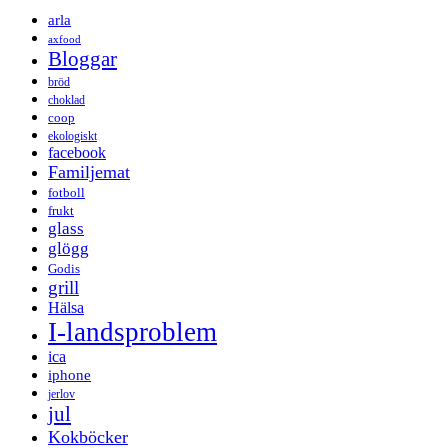
arla
axfood
Bloggar
bröd
choklad
coop
ekologiskt
facebook
Familjemat
fotboll
frukt
glass
glögg
Godis
grill
Hälsa
I-landsproblem
ica
iphone
jerlov
jul
Kokböcker