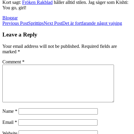
Kort sagt:
Fröken Rakblad
håller alltid stilen. Jag säger som Kishti:
You go, girl!
Bloggar
Post
Previous Post
Sprittips
Next Post
Det är fortfarande något vajsing
navigation
Leave a Reply
Your email address will not be published.
Required fields are
marked
*
Comment
*
Name
*
Email
*
Website