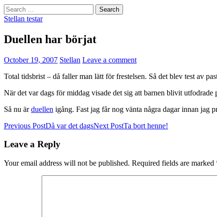
Search
for:
Stellan testar
Duellen har börjat
October 19, 2007
Stellan
Leave a comment
Total tidsbrist – då faller man lätt för frestelsen. Så det blev test av pa
När det var dags för middag visade det sig att barnen blivit utfodrade p
Så nu är
duellen
igång. Fast jag får nog vänta några dagar innan jag pr
Post
Previous Post
Då var det dags
Next Post
Ta bort henne!
navigation
Leave a Reply
Your email address will not be published.
Required fields are marked