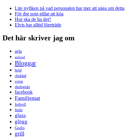
Lite nyfiken på vad personalen har mer att säga om detta
För dig som gillar att köa
Hur ska de ha det?
Elvis har alltid företräde
Det här skriver jag om
arla
axfood
Bloggar
bröd
choklad
coop
ekologiskt
facebook
Familjemat
fotboll
frukt
glass
glögg
Godis
grill