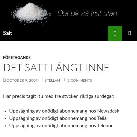
Search
Salt
SKIP
PRIMAR
TO
MENU
CONTENT
FÖRETAGANDE
DET SATT LÅNGT INNE
OCTOBER 9, 2007
STELLAN
3 COMMENTS
Har precis tagit itu med tre stycken riktiga surdegar:
Uppsägning av onödigt abonnemang hos Newsdesk
Uppsägning av onödigt abonnemang hos Telia
Uppsägning av onödigt abonnemang hos Telenor