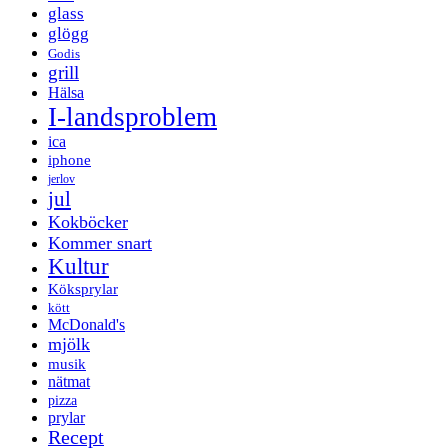
glass
glögg
Godis
grill
Hälsa
I-landsproblem
ica
iphone
jerlov
jul
Kokböcker
Kommer snart
Kultur
Köksprylar
kött
McDonald's
mjölk
musik
nätmat
pizza
prylar
Recept