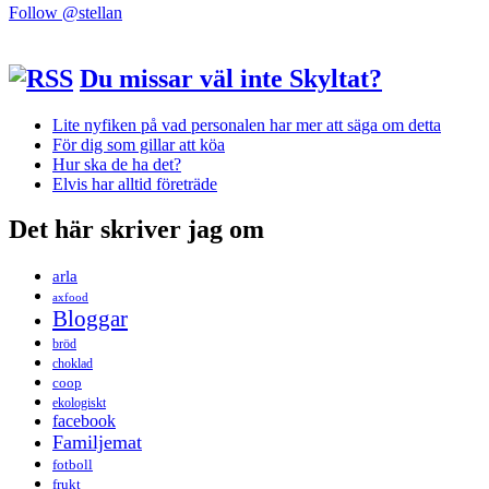
Follow @stellan
Du missar väl inte Skyltat?
Lite nyfiken på vad personalen har mer att säga om detta
För dig som gillar att köa
Hur ska de ha det?
Elvis har alltid företräde
Det här skriver jag om
arla
axfood
Bloggar
bröd
choklad
coop
ekologiskt
facebook
Familjemat
fotboll
frukt