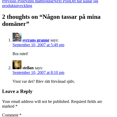
Post
Previous Post
Ninni matbloggar
Next Post
Det här kallar jag
produktutveckling
navigation
2 thoughts on “Någon tassar på mina
domäner”
syrrans granne
says:
September 10, 2007 at 5:49 pm
Bra rutet!
stellan
says:
September 10, 2007 at 8:10 pm
Visst var det? Blev rätt förvånad själv.
Leave a Reply
Your email address will not be published.
Required fields are
marked
*
Comment
*