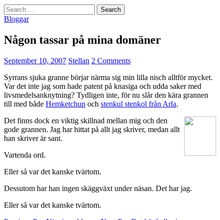
Search
for:
Bloggar
Någon tassar på mina domäner
September 10, 2007
Stellan
2 Comments
Syrrans sjuka granne börjar närma sig min lilla nisch alltför mycket.
Var det inte jag som hade patent på knasiga och udda saker med
livsmedelsanknytning? Tydligen inte, för nu slår den kära grannen
till med både
Hemketchup
och
stenkul stenkol från Arla
.
Det finns dock en viktig skillnad mellan mig och den
gode grannen. Jag har hittat på allt jag skriver, medan allt
han skriver är sant.
Vartenda ord.
Eller så var det kanske tvärtom.
Dessutom har han ingen skäggväxt under näsan. Det har jag.
Eller så var det kanske tvärtom.