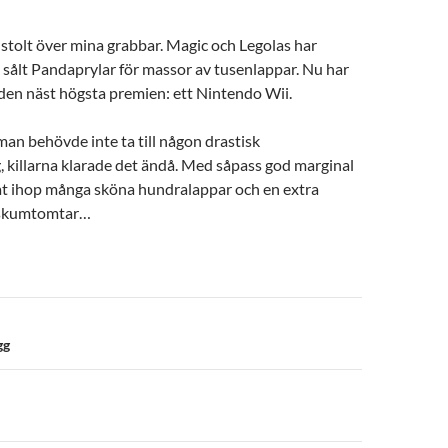
 stolt över mina grabbar. Magic och Legolas har
sålt Pandaprylar för massor av tusenlappar. Nu har
, den näst högsta premien: ett Nintendo Wii.
an behövde inte ta till någon drastisk
 killarna klarade det ändå. Med såpass god marginal
nat ihop många sköna hundralappar och en extra
o skumtomtar…
n
gg