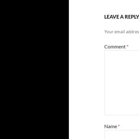
LEAVE A REPL
Your email address
Comment
*
Name
*