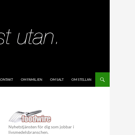
KIP TO CONTENT
KONTAKT
OM FAMILJEN
OM SALT
OM STELLAN
Nyhetstjänsten för dig som jobbar i
livsmedelsbranschen.