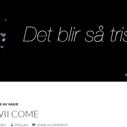
S
TE AV VARJE
WII COME
2007
STELLAN
LEAVE A COMMENT