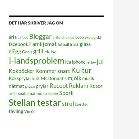
DET HÄR SKRIVER JAG OM
Bloggar
arla
coop
bröd
choklad
ekologiskt
axfood
Familjemat
glass
facebook
frukt
fotboll
grill
glögg
Hälsa
Godis
I-landsproblem
jul
ica
iphone
jerlov
Kultur
Kokböcker
Kommer snart
mjölk
Köksprylar
McDonald's
musik
kött
Recept
Reklam
Resor
prylar
nätmat
pizza
Sport
smör
snabbmat
sociala medier
Stellan testar
strul
twitter
tävling
öl
Vin