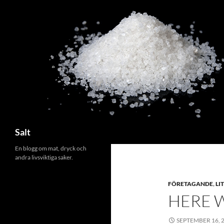
Search
Salt
En blogg om mat, dryck och
andra livsviktiga saker.
FÖRETAGANDE
,
LI
HERE 
SEPTEMBER 16, 