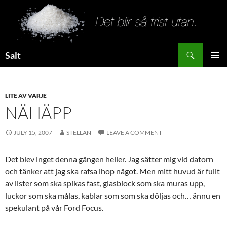
Search
Salt
SKIP
PRIMAR
TO
MENU
CONTENT
LITE AV VARJE
NÄHÄPP
JULY 15, 2007
STELLAN
LEAVE A COMMENT
Det blev inget denna gången heller. Jag sätter mig vid datorn
och tänker att jag ska rafsa ihop något. Men mitt huvud är fullt
av lister som ska spikas fast, glasblock som ska muras upp,
luckor som ska målas, kablar som som ska döljas och… ännu en
spekulant på vår Ford Focus.