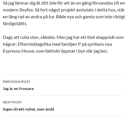
Så jag lämnar dig åt ditt öde för att än en gång förvandlas till en
modern Sisyfos: Så fort något projekt avslutats i detta hus, står
en lång rad av andra på tur. Både nya och gamla som inte riktigt
färdigställts.
Dags att rulla sten, således. Men jag har ett litet etappmål som
hägrar: Eftermiddagsfika med familjen P på sprillans nya
Espresso House, som faktiskt öppnat i byn där jag bor.
Post
PREVIOUS POST
navigation
Jag är en frossare
NEXT POST
Ingen direkt nyhet, men ändå