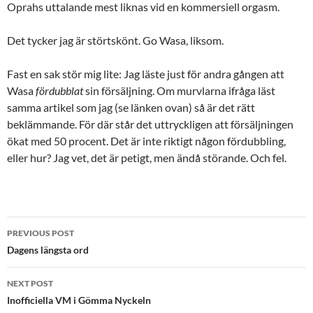
Oprahs uttalande mest liknas vid en kommersiell orgasm.
Det tycker jag är störtskönt. Go Wasa, liksom.
Fast en sak stör mig lite: Jag läste just för andra gången att
Wasa
fördubblat
sin försäljning. Om murvlarna ifråga läst
samma artikel som jag (se länken ovan) så är det rätt
beklämmande. För där står det uttryckligen att försäljningen
ökat med 50 procent. Det är inte riktigt någon fördubbling,
eller hur? Jag vet, det är petigt, men ändå störande. Och fel.
Post
PREVIOUS POST
navigation
Dagens längsta ord
NEXT POST
Inofficiella VM i Gömma Nyckeln