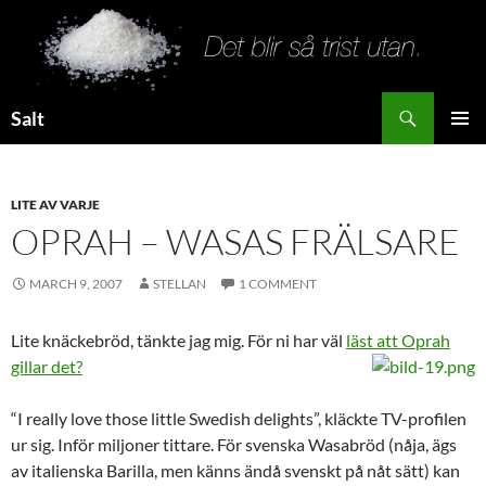
Search
Salt
SKIP
PRIMAR
TO
MENU
CONTENT
LITE AV VARJE
OPRAH – WASAS FRÄLSARE
MARCH 9, 2007
STELLAN
1 COMMENT
Lite knäckebröd, tänkte jag mig. För ni har väl
läst att Oprah
gillar det?
“I really love those little Swedish delights”, kläckte TV-profilen
ur sig. Inför miljoner tittare. För svenska Wasabröd (nåja, ägs
av italienska Barilla, men känns ändå svenskt på nåt sätt) kan