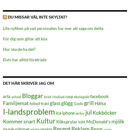
DU MISSAR VÄL INTE SKYLTAT?
Lite nyfiken på vad personalen har mer att säga om detta
För dig som gillar att köa
Hur ska de ha det?
Elvis har alltid företräde
DET HÄR SKRIVER JAG OM
Bloggar
facebook
arla
coop
bröd
choklad
ekologiskt
axfood
grill
Familjemat
glass
glögg
Hälsa
frukt
Godis
fotboll
I-landsproblem
jul
Kokböcker
ica
iphone
jerlov
Kultur
Kommer snart
mjölk
Köksprylar
McDonald's
kött
Recept
Reklam
Resor
prylar
musik
nätmat
pizza
smör