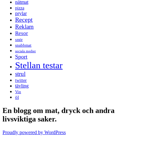
nätmat
pizza
prylar
Recept
Reklam
Resor
smör
snabbmat
sociala medier
Sport
Stellan testar
strul
twitter
tävling
Vin
öl
En blogg om mat, dryck och andra
livsviktiga saker.
Proudly powered by WordPress