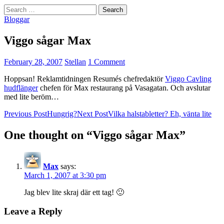
Search
for:
Bloggar
Viggo sågar Max
February 28, 2007
Stellan
1 Comment
Hoppsan! Reklamtidningen Resumés chefredaktör
Viggo Cavling
hudflänger
chefen för Max restaurang på Vasagatan. Och avslutar
med lite beröm…
Post
Previous Post
Hungrig?
Next Post
Vilka halstabletter? Eh, vänta lite
navigation
One thought on “Viggo sågar Max”
Max
says:
March 1, 2007 at 3:30 pm
Jag blev lite skraj där ett tag! 🙂
Leave a Reply