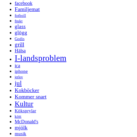
facebook
Familjemat
fotboll
frukt
glass
glögg
Godis
grill
Hälsa
I-landsproblem
ica
iphone
jerlov
jul
Kokböcker
Kommer snart
Kultur
Köksprylar
kött
McDonald's
mjölk
musik