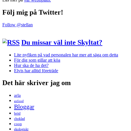
Följ mig på Twitter!
Follow @stellan
Du missar väl inte Skyltat?
Lite nyfiken på vad personalen har mer att säga om detta
För dig som gillar att köa
Hur ska de ha det?
Elvis har alltid företräde
Det här skriver jag om
arla
axfood
Bloggar
bröd
choklad
coop
ekologiskt