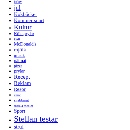
jerlov
jul
Kokböcker
Kommer snart
Kultur
Köksprylar
kött
McDonald's
mjölk
musik
nätmat
pizza
prylar
Recept
Reklam
Resor
smör
snabbmat
sociala medier
Sport
Stellan testar
strul