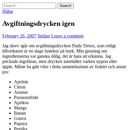
Search
for:
Hälsa
Avgiftningsdrycken igen
February 26, 2007
Stellan
Leave a comment
Jag skrev igår om avgiftningsdrycken Daily Detox, som enligt
tillverkaren är en slags fastekur på burk. Min gissning om
ingredienserna var ganska dålig, det är bara att erkänna. Jag
prickade ingefäran, men drycken innehåller varken nypon eller
äpple. Måste ha gått vilse i detta sammelsurium av frukter och annat
jox:
Apelsin
Citron
Ananas
Passionsfrukt
Aprikos
Mango
Banan
Guava
Papaya
Persika