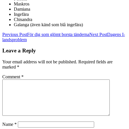
Maskros
Damiana
Ingefära
Chisandra
Galanga (även känd som blå ingefära)
Post
Previous Post
För dig som glömt borsta tänderna
Next Post
Dagens I-
landsproblem
navigation
Leave a Reply
Your email address will not be published.
Required fields are
marked
*
Comment
*
Name
*