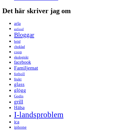
Det här skriver jag om
arla
axfood
Bloggar
bröd
choklad
coop
ekologiskt
facebook
Familjemat
fotboll
frukt
glass
glögg
Godis
grill
Hälsa
I-landsproblem
ica
iphone