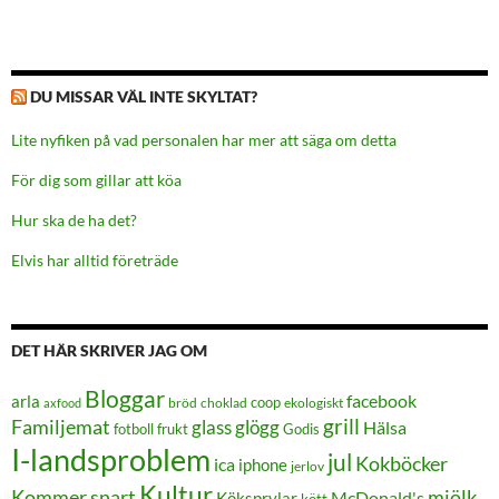
DU MISSAR VÄL INTE SKYLTAT?
Lite nyfiken på vad personalen har mer att säga om detta
För dig som gillar att köa
Hur ska de ha det?
Elvis har alltid företräde
DET HÄR SKRIVER JAG OM
Bloggar
facebook
arla
coop
bröd
choklad
ekologiskt
axfood
grill
Familjemat
glass
glögg
Hälsa
frukt
Godis
fotboll
I-landsproblem
jul
Kokböcker
ica
iphone
jerlov
Kultur
Kommer snart
mjölk
Köksprylar
McDonald's