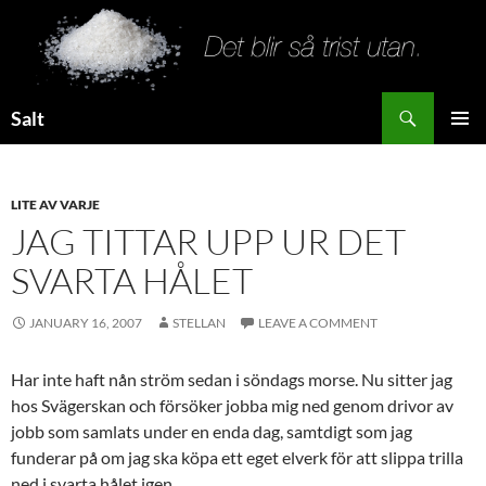
Search
Salt
SKIP
PRIMAR
TO
MENU
CONTENT
LITE AV VARJE
JAG TITTAR UPP UR DET
SVARTA HÅLET
JANUARY 16, 2007
STELLAN
LEAVE A COMMENT
Har inte haft nån ström sedan i söndags morse. Nu sitter jag
hos Svägerskan och försöker jobba mig ned genom drivor av
jobb som samlats under en enda dag, samtdigt som jag
funderar på om jag ska köpa ett eget elverk för att slippa trilla
ned i svarta hålet igen.