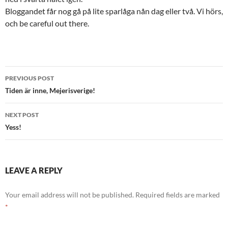
Bloggandet får nog gå på lite sparlåga nån dag eller två. Vi hörs,
och be careful out there.
Post
PREVIOUS POST
navigation
Tiden är inne, Mejerisverige!
NEXT POST
Yess!
LEAVE A REPLY
Your email address will not be published.
Required fields are marked
*