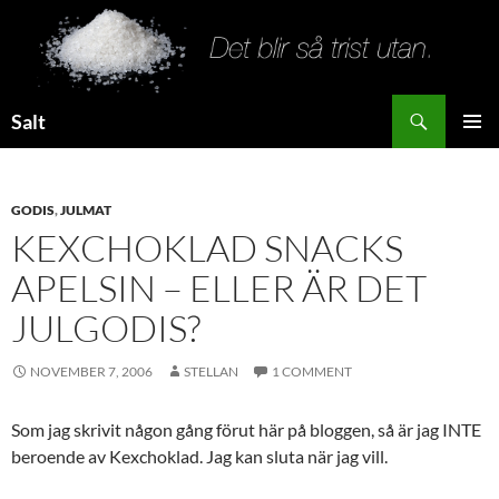
Search
Salt
SKIP
PRIMAR
TO
MENU
CONTENT
GODIS
,
JULMAT
KEXCHOKLAD SNACKS
APELSIN – ELLER ÄR DET
JULGODIS?
NOVEMBER 7, 2006
STELLAN
1 COMMENT
Som jag skrivit någon gång förut här på bloggen, så är jag INTE
beroende av Kexchoklad. Jag kan sluta när jag vill.