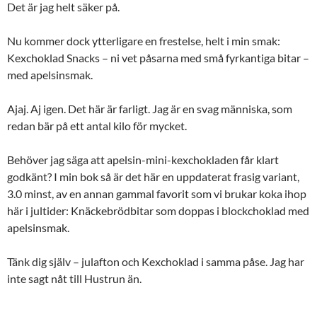
Det är jag helt säker på.
Nu kommer dock ytterligare en frestelse, helt i min smak:
Kexchoklad Snacks – ni vet påsarna med små fyrkantiga bitar –
med apelsinsmak.
Ajaj. Aj igen. Det här är farligt. Jag är en svag människa, som
redan bär på ett antal kilo för mycket.
Behöver jag säga att apelsin-mini-kexchokladen får klart
godkänt? I min bok så är det här en uppdaterat frasig variant,
3.0 minst, av en annan gammal favorit som vi brukar koka ihop
här i jultider: Knäckebrödbitar som doppas i blockchoklad med
apelsinsmak.
Tänk dig själv – julafton och Kexchoklad i samma påse. Jag har
inte sagt nåt till Hustrun än.