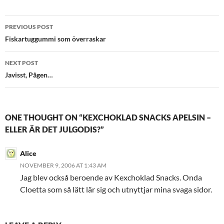
Post
PREVIOUS POST
navigation
Fiskartuggummi som överraskar
NEXT POST
Javisst, Pågen…
ONE THOUGHT ON “KEXCHOKLAD SNACKS APELSIN –
ELLER ÄR DET JULGODIS?”
Alice
NOVEMBER 9, 2006 AT 1:43 AM
Jag blev också beroende av Kexchoklad Snacks. Onda
Cloetta som så lätt lär sig och utnyttjar mina svaga sidor.