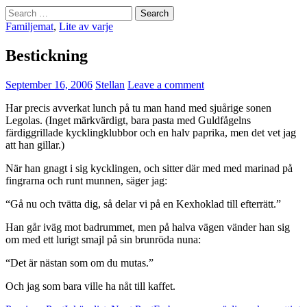
Search
for:
Familjemat
,
Lite av varje
Bestickning
September 16, 2006
Stellan
Leave a comment
Har precis avverkat lunch på tu man hand med sjuårige sonen
Legolas. (Inget märkvärdigt, bara pasta med Guldfågelns
färdiggrillade kycklingklubbor och en halv paprika, men det vet jag
att han gillar.)
När han gnagt i sig kycklingen, och sitter där med med marinad på
fingrarna och runt munnen, säger jag:
“Gå nu och tvätta dig, så delar vi på en Kexhoklad till efterrätt.”
Han går iväg mot badrummet, men på halva vägen vänder han sig
om med ett lurigt smajl på sin brunröda nuna:
“Det är nästan som om du mutas.”
Och jag som bara ville ha nåt till kaffet.