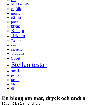
kött
McDonald's
mjölk
musik
nätmat
pizza
prylar
Recept
Reklam
Resor
smör
snabbmat
sociala medier
Sport
Stellan testar
strul
twitter
tävling
Vin
öl
En blogg om mat, dryck och andra
livsviktiga saker.