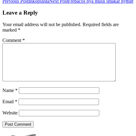
Post
Previous Post
Inköpslista
Next Post
Frebacos nya müsli smakar nyttigt
navigation
Leave a Reply
Your email address will not be published.
Required fields are
marked
*
Comment
*
Name
*
Email
*
Website