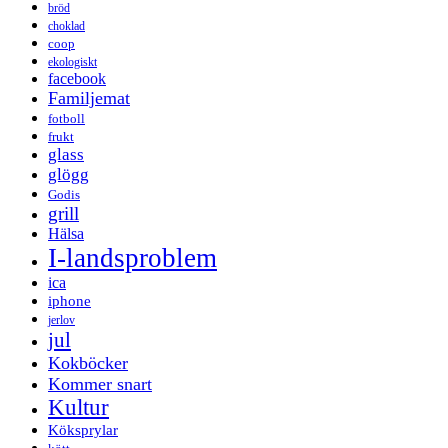
bröd
choklad
coop
ekologiskt
facebook
Familjemat
fotboll
frukt
glass
glögg
Godis
grill
Hälsa
I-landsproblem
ica
iphone
jerlov
jul
Kokböcker
Kommer snart
Kultur
Köksprylar