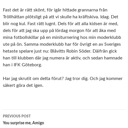
Fast det är rätt skönt, för igår hittade grannarna från
Tröllhättan plötsligt på att vi skulle ha kräftskiva. Idag. Det
blir nog kul. Fast rätt lugnt. Dels för att alla kidsen är med,
dels för att jag ska upp på lördag morgon för att åka med
mina fotbollskillar på en miniturnering hos min moderklubb
ute på ön. Samma moderklubb har för övrigt en av Sveriges
hetaste spelare just nu: Blåvitts Robin Söder. Däifrån gick
han till klubben där jag numera är aktiv, och sedan hamnade
han i IFK Göteborg.
Har jag skrutit om detta förut? Jag tror dig. Och jag kommer
säkert göra det igen.
Post
PREVIOUS POST
navigation
You surprise me, Amigo