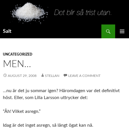
Search
Salt
SKIP
PRIMAR
TO
MENU
CONTENT
UNCATEGORIZED
MEN…
AUGUST 29, 2008
STELLAN
LEAVE A COMMENT
…nu är det ju sommar igen? Häromdagen var det definitivt
höst. Eller, som Lilla Larsson uttrycker det:
“Åh! Vilket asregn.”
Idag är det inget asregn, så långt ögat kan nå.