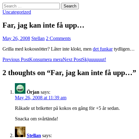
Search
for:
Uncategorized
Far, jag kan inte få upp…
May 26, 2008
Stellan
2 Comments
Grilla med kokosnötter? Låter inte klokt, men
det funkar
tydligen…
Post
Previous Post
Konsumera mera
Next Post
Skjuuuuuut!
navigation
2 thoughts on “Far, jag kan inte få upp…”
Örjan
says:
May 26, 2008 at 11:39 am
Råkade ut briketter på kokos en gång för +5 år sedan.
Snacka om svårtända!
Stellan
says: