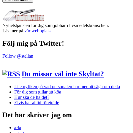
Nyhetstjänsten för dig som jobbar i livsmedelsbranschen.
Läs mer på
vår webbplats.
Följ mig på Twitter!
Follow @stellan
Du missar väl inte Skyltat?
Lite nyfiken på vad personalen har mer att säga om detta
För dig som gillar att köa
Hur ska de ha det?
Elvis har alltid företräde
Det här skriver jag om
arla