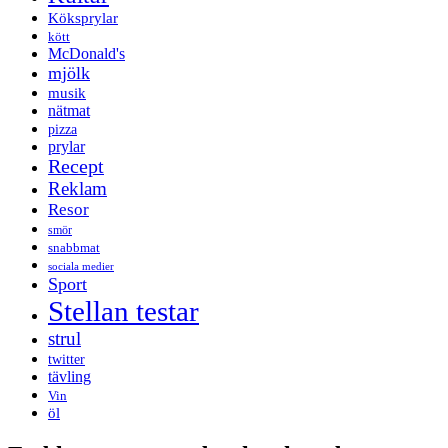
Köksprylar
kött
McDonald's
mjölk
musik
nätmat
pizza
prylar
Recept
Reklam
Resor
smör
snabbmat
sociala medier
Sport
Stellan testar
strul
twitter
tävling
Vin
öl