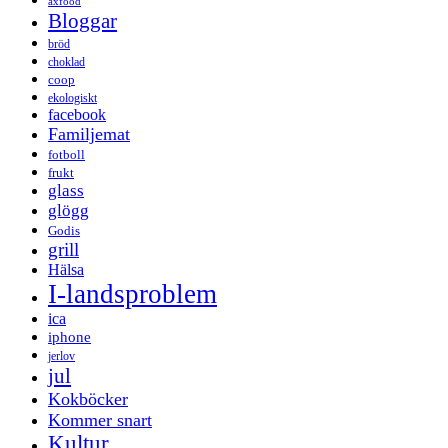
axfood
Bloggar
bröd
choklad
coop
ekologiskt
facebook
Familjemat
fotboll
frukt
glass
glögg
Godis
grill
Hälsa
I-landsproblem
ica
iphone
jerlov
jul
Kokböcker
Kommer snart
Kultur