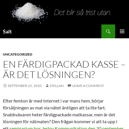
Search
Salt
SKIP
PRIMAR
TO
MENU
CONTENT
UNCATEGORIZED
EN FÄRDIGPACKAD KASSE –
ÄR DET LÖSNINGEN?
SEPTEMBER 22, 2010
STELLAN
LEAVE A COMMENT
Efter femton år med Internet i var mans hem, börjar
försäljningen av mat via nätet äntligen att ta lite fart.
Snabbväxaren heter färdigpackade matkassar, men är det
lösningen för nätmaten? Den frågan kommer vi att ta upp i
ett
seminarium hos Jerlov Kommunikation den 30 september
.