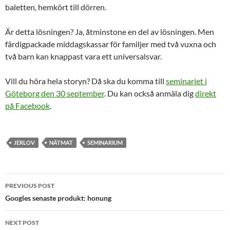
baletten, hemkört till dörren.
Är detta lösningen? Ja, åtminstone en del av lösningen. Men
färdigpackade middagskassar för familjer med två vuxna och
två barn kan knappast vara ett universalsvar.
Vill du höra hela storyn? Då ska du komma till
seminariet i
Göteborg den 30 september
. Du kan också anmäla dig
direkt
på Facebook
.
JERLOV
NÄTMAT
SEMINARIUM
Post
PREVIOUS POST
navigation
Googles senaste produkt: honung
NEXT POST