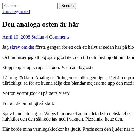
Search
for:
Uncategorized
Den analoga osten är här
April 10, 2008
Stellan
4 Comments
Jag
skrev om det
första gången för ett och ett halvt år sedan här på bl
Och nu inser jag att jag själv gjort det, och till och med bjudit min f
Stoppstoppstopp, ropar någon. Vadå analog ost?
Låt mig förklara. Analog ost är ingen ost alls egentligen. Det är en pr
tillräckligt, så för att kunna sälja den blandar mejerierna upp den med 
Voffor, voffor jöör di på detta viset?
För att det är billigt så klart.
Själv handlade jag på Willys häromveckan och letade frenetiskt efter ri
halvkilot och den slängde jag ned i vagnen. Pizzamix, hette den.
Här borde mina varningsklockor ha ljudit. Precis som den ljuder när m