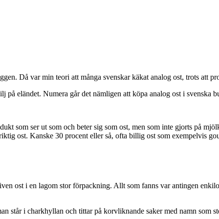
oggen. Då var min teori att många svenskar käkat analog ost, trots att pro
amilj på eländet. Numera går det nämligen att köpa analog ost i svenska b
odukt som ser ut som och beter sig som ost, men som inte gjorts på mjölk 
riktig ost. Kanske 30 procent eller så, ofta billig ost som exempelvis go
ven ost i en lagom stor förpackning. Allt som fanns var antingen enkilos
an står i charkhyllan och tittar på korvliknande saker med namn som ste