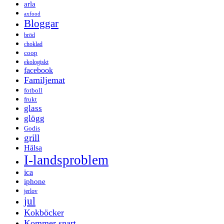
arla
axfood
Bloggar
bröd
choklad
coop
ekologiskt
facebook
Familjemat
fotboll
frukt
glass
glögg
Godis
grill
Hälsa
I-landsproblem
ica
iphone
jerlov
jul
Kokböcker
Kommer snart