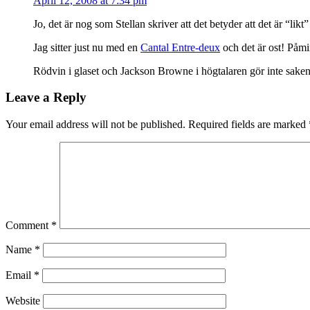
April 12, 2008 at 7:34 pm
Jo, det är nog som Stellan skriver att det betyder att det är “lik
Jag sitter just nu med en
Cantal Entre-deux
och det är ost! Påmin
Rödvin i glaset och Jackson Browne i högtalaren gör inte sake
Leave a Reply
Your email address will not be published.
Required fields are marked
Comment
*
Name
*
Email
*
Website