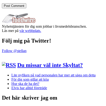
Nyhetstjänsten för dig som jobbar i livsmedelsbranschen.
Läs mer på
vår webbplats.
Följ mig på Twitter!
Follow @stellan
Du missar väl inte Skyltat?
Lite nyfiken på vad personalen har mer att säga om detta
För dig som gillar att köa
Hur ska de ha det?
Elvis har alltid företräde
Det här skriver jag om