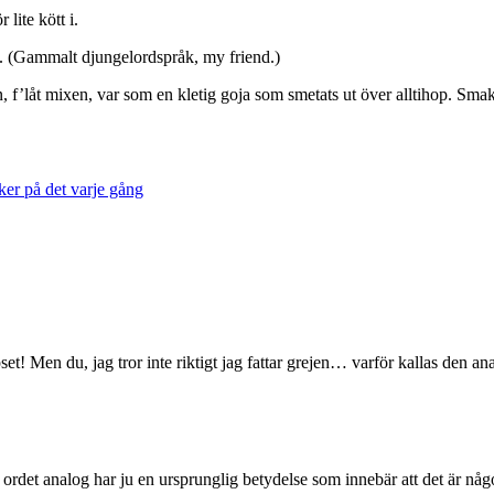
lite kött i.
st i. (Gammalt djungelordspråk, my friend.)
 f’låt mixen, var som en kletig goja som smetats ut över alltihop. Smake
ker på det varje gång
 tipset! Men du, jag tror inte riktigt jag fattar grejen… varför kallas den an
 ordet analog har ju en ursprunglig betydelse som innebär att det är någ