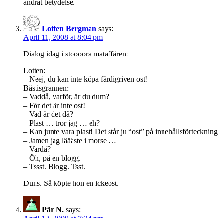
ändrat betydelse.
Lotten Bergman
says:
April 11, 2008 at 8:04 pm
Dialog idag i stoooora mataffären:
Lotten:
– Neej, du kan inte köpa färdigriven ost!
Bästisgrannen:
– Vaddå, varför, är du dum?
– För det är inte ost!
– Vad är det då?
– Plast … tror jag … eh?
– Kan junte vara plast! Det står ju “ost” på innehållsförtecknin
– Jamen jag läääste i morse …
– Vardå?
– Öh, på en blogg.
– Tssst. Blogg. Tsst.
Duns. Så köpte hon en ickeost.
Pär N.
says: