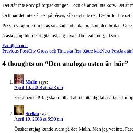
Det står inte korv på förpackningen – och då är det inte korv. Det är för 
Och när det inte står ost på påsen, så är det inte ost. Det är för lite o
Pizzan vi gjorde i fredags smakade inte lika bra som den brukar. Osten,
Nästa gång blir det digital ost, jag lovar. The real thing, liksom.
Familjemat
ost
Post
Previous Post
City Gross och Tina ska fixa bättre käk
Next Post
Jag tän
navigation
4 thoughts on “Den analoga osten är här”
Malin
says:
April 10, 2008 at 6:23 pm
Fy så hemskt! Jag ska se till att alltid hitta digital ost, tack för
Stellan
says:
April 10, 2008 at 6:30 pm
Önskar att jag kunde svara på det, Malin. Men jag vet inte. Fast