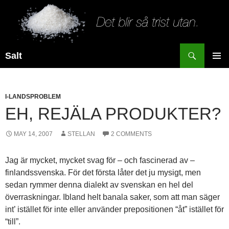
Search
Salt
SKIP
PRIMAR
TO
MENU
CONTENT
I-LANDSPROBLEM
EH, REJÄLA PRODUKTER?
MAY 14, 2007
STELLAN
2 COMMENTS
Jag är mycket, mycket svag för – och fascinerad av –
finlandssvenska. För det första låter det ju mysigt, men
sedan rymmer denna dialekt av svenskan en hel del
överraskningar. Ibland helt banala saker, som att man säger
int’ istället för inte eller använder prepositionen “åt” istället för
“till”.