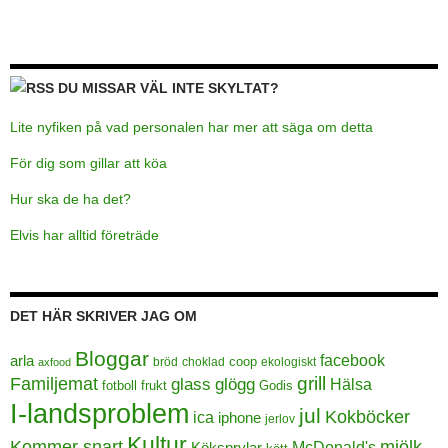
DU MISSAR VÄL INTE SKYLTAT?
Lite nyfiken på vad personalen har mer att säga om detta
För dig som gillar att köa
Hur ska de ha det?
Elvis har alltid företräde
DET HÄR SKRIVER JAG OM
Bloggar
facebook
arla
coop
bröd
choklad
ekologiskt
axfood
grill
Familjemat
glass
glögg
Hälsa
frukt
Godis
fotboll
I-landsproblem
jul
Kokböcker
ica
iphone
jerlov
Kultur
Kommer snart
mjölk
Köksprylar
McDonald's