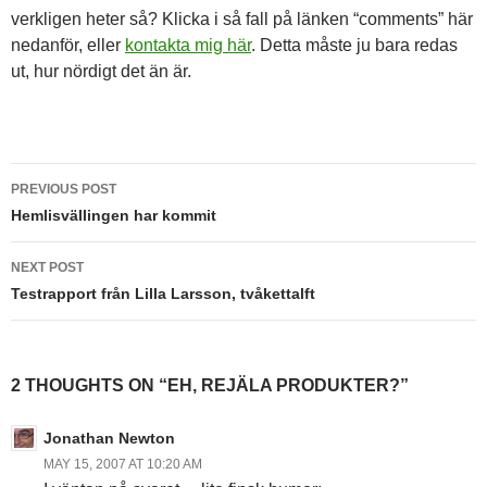
verkligen heter så? Klicka i så fall på länken “comments” här
nedanför, eller
kontakta mig här
. Detta måste ju bara redas
ut, hur nördigt det än är.
Post
PREVIOUS POST
navigation
Hemlisvällingen har kommit
NEXT POST
Testrapport från Lilla Larsson, tvåkettalft
2 THOUGHTS ON “EH, REJÄLA PRODUKTER?”
Jonathan Newton
MAY 15, 2007 AT 10:20 AM