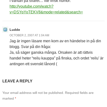
I väntan på svaret… lite finsk humor:
http://youtube.com/watch?
v=DSYpYoTEKV8&mode=related&search=
Ludde
OCTOBER 2, 2007 AT 1:04 AM
Jag är ingen läsare men kom av en händelse in på din
blogg. Svar på din fråga:
Ja, så säger ganska många. Orsaken är att rättvis
handel heter “reilu kauppa” på finska, och ordet ‘reilu’ är
antingen ett svenskt lånord (
LEAVE A REPLY
Your email address will not be published.
Required fields are
marked
*