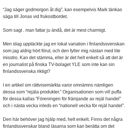
“Jag säger godmorgon åt dig”, kan exempelvis Mark tänkas
säga till Jonas vid frukostbordet.
Som sagt . man fattar ju ändå, det är mest charmigt.
Men idag upptäckte jag en lokal variation i finlandssvenskan
som jag aldrig hört förut, och den fyller mig nästan med lite
misstro. Kan det stämma, eller är det helt enkelt så att det är
en journalist på finska TV-bolaget YLE som inte kan sin
finlandssvenska riktigt?
I en artikel om rättvisemärkta varor omnämns nämligen
dessa som “rejäla produkter.” Organisationen som vill puffa
för dessa kallas “Föreningen för främjande av rejäl handel”
och i nästa vecka inleds en “nationell vecka för rejäl handel”.
Den här behöver jag hjälp med, helt enkelt. Finns det några
finlandssvenskar bland läsarna som kan berätta om det