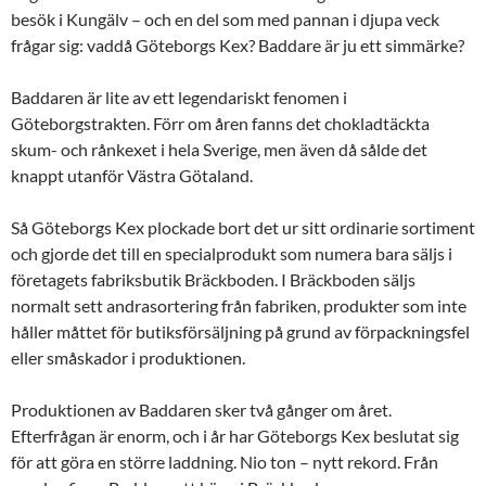
besök i Kungälv – och en del som med pannan i djupa veck
frågar sig: vaddå Göteborgs Kex? Baddare är ju ett simmärke?
Baddaren är lite av ett legendariskt fenomen i
Göteborgstrakten. Förr om åren fanns det chokladtäckta
skum- och rånkexet i hela Sverige, men även då sålde det
knappt utanför Västra Götaland.
Så Göteborgs Kex plockade bort det ur sitt ordinarie sortiment
och gjorde det till en specialprodukt som numera bara säljs i
företagets fabriksbutik Bräckboden. I Bräckboden säljs
normalt sett andrasortering från fabriken, produkter som inte
håller måttet för butiksförsäljning på grund av förpackningsfel
eller småskador i produktionen.
Produktionen av Baddaren sker två gånger om året.
Efterfrågan är enorm, och i år har Göteborgs Kex beslutat sig
för att göra en större laddning. Nio ton – nytt rekord. Från