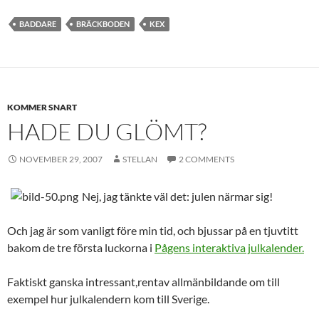
BADDARE
BRÄCKBODEN
KEX
KOMMER SNART
HADE DU GLÖMT?
NOVEMBER 29, 2007
STELLAN
2 COMMENTS
Nej, jag tänkte väl det: julen närmar sig!
Och jag är som vanligt före min tid, och bjussar på en tjuvtitt
bakom de tre första luckorna i
Pågens interaktiva julkalender.
Faktiskt ganska intressant,rentav allmänbildande om till
exempel hur julkalendern kom till Sverige.