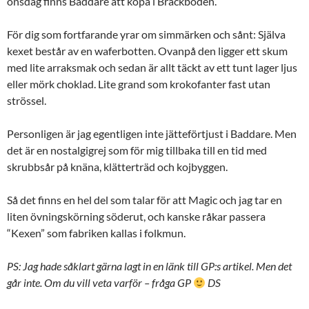
onsdag finns Baddare att köpa i Bräckboden.
För dig som fortfarande yrar om simmärken och sånt: Själva
kexet består av en waferbotten. Ovanpå den ligger ett skum
med lite arraksmak och sedan är allt täckt av ett tunt lager ljus
eller mörk choklad. Lite grand som krokofanter fast utan
strössel.
Personligen är jag egentligen inte jätteförtjust i Baddare. Men
det är en nostalgigrej som för mig tillbaka till en tid med
skrubbsår på knäna, klätterträd och kojbyggen.
Så det finns en hel del som talar för att Magic och jag tar en
liten övningskörning söderut, och kanske råkar passera
“Kexen” som fabriken kallas i folkmun.
PS: Jag hade såklart gärna lagt in en länk till GP:s artikel. Men det
går inte. Om du vill veta varför – fråga GP
DS