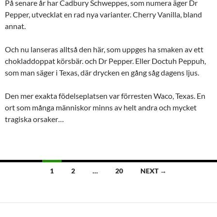
På senare år har Cadbury Schweppes, som numera äger Dr
Pepper, utvecklat en rad nya varianter. Cherry Vanilla, bland
annat.
Och nu lanseras alltså den här, som uppges ha smaken av ett
chokladdoppat körsbär. och Dr Pepper. Eller Doctuh Peppuh,
som man säger i Texas, där drycken en gång såg dagens ljus.
Den mer exakta födelseplatsen var förresten Waco, Texas. En
ort som många människor minns av helt andra och mycket
tragiska orsaker…
Posts
1
2
…
20
NEXT →
navigation