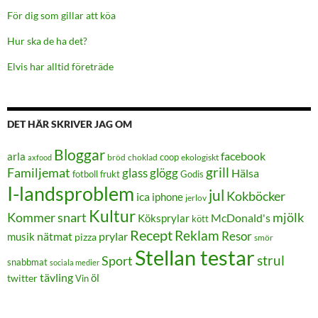
För dig som gillar att köa
Hur ska de ha det?
Elvis har alltid företräde
DET HÄR SKRIVER JAG OM
Bloggar
facebook
arla
coop
bröd
choklad
ekologiskt
axfood
grill
Familjemat
glass
glögg
Hälsa
frukt
Godis
fotboll
I-landsproblem
jul
Kokböcker
ica
iphone
jerlov
Kultur
Kommer snart
mjölk
Köksprylar
McDonald's
kött
Recept
Reklam
Resor
prylar
musik
nätmat
pizza
smör
Stellan testar
strul
Sport
snabbmat
sociala medier
tävling
öl
twitter
Vin