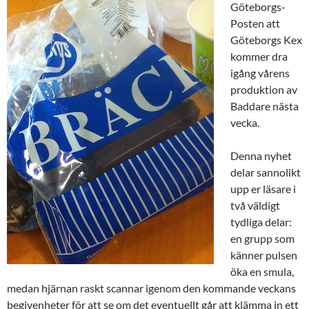
Göteborgs-
Posten att
Göteborgs Kex
kommer dra
igång vårens
produktion av
Baddare nästa
vecka.
Denna nyhet
delar sannolikt
upp er läsare i
två väldigt
tydliga delar:
en grupp som
känner pulsen
öka en smula,
medan hjärnan raskt scannar igenom den kommande veckans
begivenheter för att se om det eventuellt går att klämma in ett