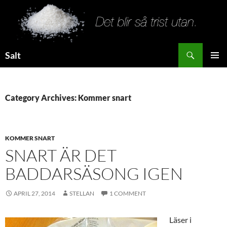
Search
Salt
SKIP
PRIMAR
TO
MENU
CONTENT
Category Archives: Kommer snart
KOMMER SNART
SNART ÄR DET
BADDARSÄSONG IGEN
APRIL 27, 2014
STELLAN
1 COMMENT
Läser i