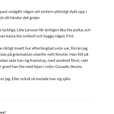
past undgått någon att vintern plötsligt dykt upp i
ch då händer det grejer.
 lyckliga. Lilla Larsson får äntligen åka lite pulka, och
an kasta lite snöboll och bygga något. Fint.
e riktigt insett hur efterlängtad snön var, förrän jag
golas på gräsmattan utanför mitt fönster. Han föll på
sedan lade han sig framstup, med ansiktet först, rakt
n gned han lite med fejan i snön. Gosade, liksom.
ror jag. Eller också så mulade han sig själv.
n
boy!