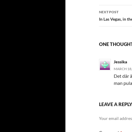
NEXT POST
In Las Vegas, in th
ONE THOUGHT 
Jessika
MARCH 18, 
Det där ä
man pula
LEAVE A REPL
Your email address