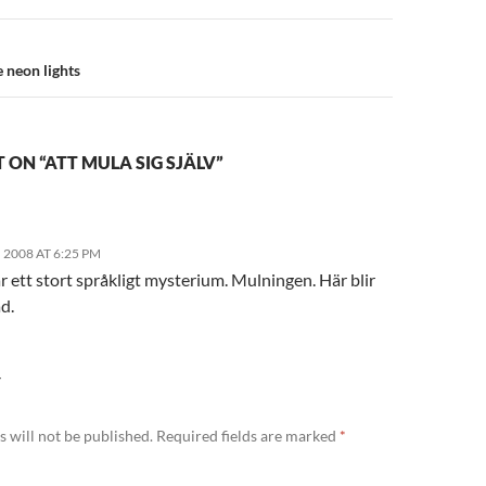
e neon lights
ON “ATT MULA SIG SJÄLV”
2008 AT 6:25 PM
r ett stort språkligt mysterium. Mulningen. Här blir
d.
Y
 will not be published.
Required fields are marked
*