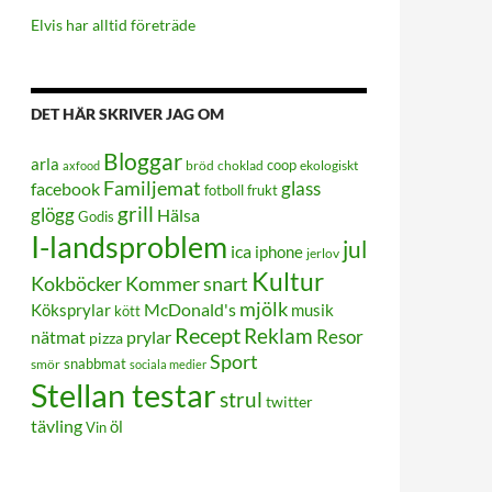
Elvis har alltid företräde
DET HÄR SKRIVER JAG OM
Bloggar
arla
coop
bröd
choklad
ekologiskt
axfood
Familjemat
glass
facebook
frukt
fotboll
grill
glögg
Hälsa
Godis
I-landsproblem
jul
ica
iphone
jerlov
Kultur
Kokböcker
Kommer snart
mjölk
Köksprylar
McDonald's
musik
kött
Recept
Reklam
Resor
prylar
nätmat
pizza
Sport
smör
snabbmat
sociala medier
Stellan testar
strul
twitter
tävling
öl
Vin