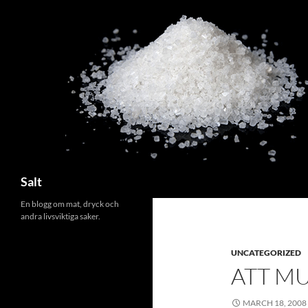
Search
Salt
En blogg om mat, dryck och
andra livsviktiga saker.
UNCATEGORIZED
ATT MU
MARCH 18, 2008