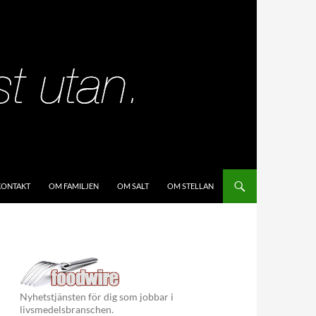
KIP TO CONTENT
KONTAKT
OM FAMILJEN
OM SALT
OM STELLAN
Nyhetstjänsten för dig som jobbar i
livsmedelsbranschen.